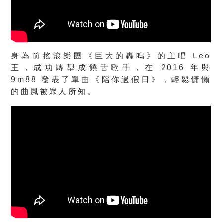
身為前搖滾樂團《巨大的轟鳴》的主唱 Leo
王，成功轉型成饒舌歌手，在 2016 年與
9m88 發表了單曲《陪你過假日》，輕鬆慵懶
的曲風被眾人所知。