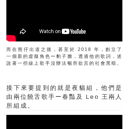
而在熊仔出道之後，甚至於 2018 年，創立了
一個新的虛擬角色ー豹子膽，透過他的歌詞，述
說著一些線上歌手沒辦法暢所欲言的社會黑暗。
接下來要提到的就是夜貓組，他們是
由兩位饒舌歌手ー春豔及 Leo 王兩人
所組成。