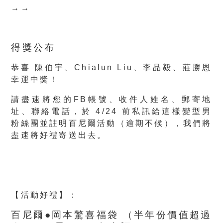
→→
得獎公布
恭喜
陳伯宇、
Chialun Liu、
李品毅、
莊勝恩
幸運中獎！
請盡速將您的FB帳號、收件人姓名、郵寄地
址、聯絡電話，於 4/24 前私訊給這樣變型男
粉絲團並註明百尼爾活動（逾期不候），我們將
盡速將好禮寄送出去。
【活動好禮】
：
百尼爾●岡本驚喜福袋 （半年份價值超過