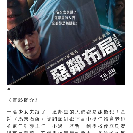
▲
《電影簡介》
一名少女失蹤了，這鄰里的人們都是嫌疑犯！基
哲（馬東石飾）被調派到鄉下高中擔任體育老師
並兼任訓導主任，不過，
基哲一到學校便立刻覺