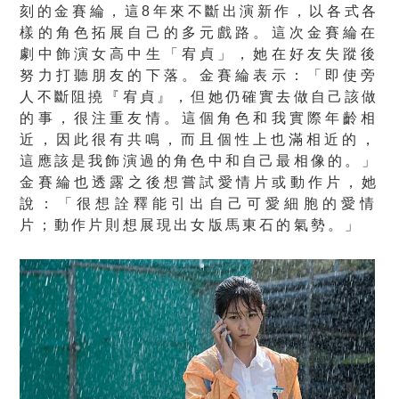
刻的金賽綸，這8年來不斷
出演新作，以各式各
樣的角色拓展自己的多元戲路。
這次金賽綸在
劇中飾演女高中生「宥貞」，
她在好友失蹤後
努力打聽朋友的下落。金賽綸表示：「
即使旁
人不斷阻撓『宥貞』，但她仍確實去做自己該做
的事，
很注重友情。這個角色和我實際年齡相
近，因此很有共鳴，
而且個性上也滿相近的，
這應該是我飾演過的角色中和自己最相像的。」
金賽綸也透露之後想嘗試愛情片或動作片，她
說：「
很想詮釋能引出自己可愛細胞的愛情
片；
動作片則想展現出女版馬東石的氣勢。」