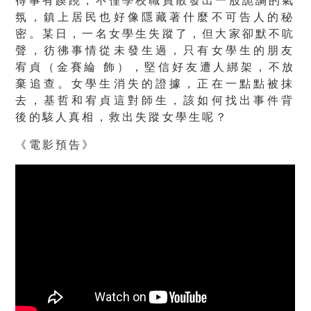
得事有蹊蹺，
不僅學校職員散發出一股詭譎的氣
氛，
鎮上居民也好像隱藏著什麼不可告人的秘
密。某日，
一名女學生失蹤了，但大家卻默不吭
聲，彷彿事情從未發生過，
只有女學生的朋友
宥貞（金賽綸 飾），堅信好友遭人綁架，不放
棄追查。女學生消失的證據，
正在一點點被抹
去，基哲和宥貞這對師生，
該如何找出事件背
後的駭人真相，救出失蹤女學生呢？
《電影預告》