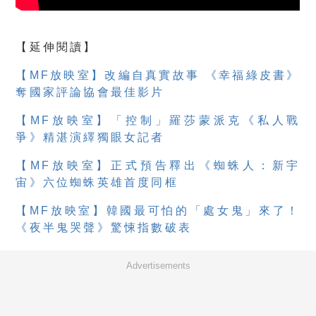
【延伸閱讀】
【MF放映室】改編自真實故事 《幸福綠皮書》
奪國家評論協會最佳影片
【MF放映室】「控制」羅莎蒙派克《私人戰
爭》精湛演繹獨眼女記者
【MF放映室】正式預告釋出《蜘蛛人：新宇
宙》六位蜘蛛英雄首度同框
【MF放映室】韓國最可怕的「處女鬼」來了！
《夜半鬼哭聲》驚悚指數破表
Advertisements