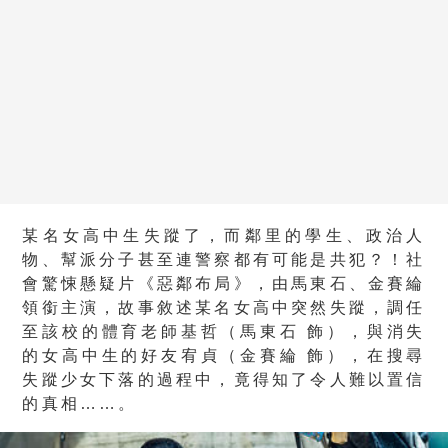
某名女高中生失蹤了，而鄰里的學生、政治人
物、幫派分子甚至連警察都有可能是共犯？！社
會驚悚懸疑片《惡鄰布局》，由馬東石、金賽綸
領銜主演，故事敘述某名女高中突然失蹤，調任
至該校的體育老師基哲（馬東石 飾），與消失
的女高中生的好友宥貞（金賽綸 飾），在搜尋
失蹤少女下落的過程中，竟得知了令人難以置信
的真相……。