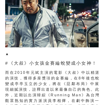
▲
#《大叔》小女孩金賽綸蛻變成小女神！
而在2010年元斌主演的電影《大叔》中以精湛
的演技，
獲得多座獎項的金賽綸，在8年後也蛻
變成亭亭玉立的少女，將在《
惡鄰布局》中展
現細膩演技，詮釋出道以來最像自己的角色。此
外，
近期以出演韓綜《Running Man》為台灣
觀眾熟知的實力派演員李相燁，
在劇中飾演一