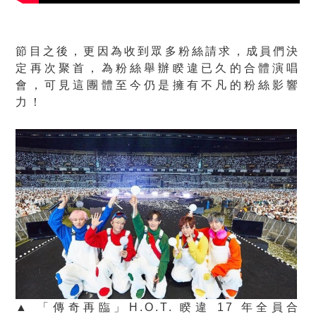
節目之後，更因為收到眾多粉絲請求，成員們決
定再次聚首，為粉絲舉辦睽違已久的合體演唱
會，可見這團體至今仍是擁有不凡的粉絲影響
力！
▲ 「傳奇再臨」H.O.T. 睽違 17 年全員合