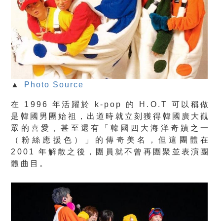
▲
Photo Source
在 1996 年活躍於 k-pop 的 H.O.T 可以稱做
是韓國男團始祖，出道時就立刻獲得韓國廣大觀
眾的喜愛，甚至還有「韓國四大海洋奇蹟之一
（粉絲應援色）」的傳奇美名，但這團體在
2001 年解散之後，團員就不曾再團聚並表演團
體曲目。