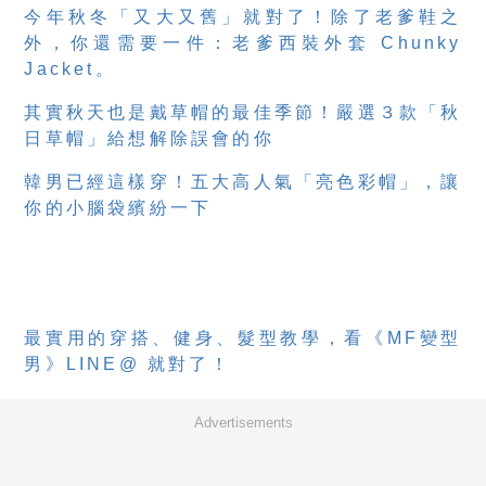
今年秋冬「又大又舊」就對了！除了老爹鞋之
外，你還需要一件：老爹西裝外套 Chunky
Jacket。
其實秋天也是戴草帽的最佳季節！嚴選３款「秋
日草帽」給想解除誤會的你
韓男已經這樣穿！五大高人氣「亮色彩帽」，讓
你的小腦袋繽紛一下
最實用的穿搭、健身、髮型教學，看《MF變型
男》LINE@ 就對了！
Advertisements