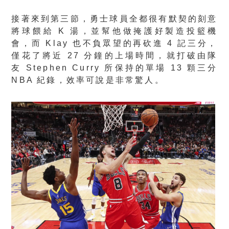
接著來到第三節，勇士球員全都很有默契的刻意
將球餵給 K 湯，並幫他做掩護好製造投籃機
會，而 Klay 也不負眾望的再砍進 4 記三分，
僅花了將近 27 分鐘的上場時間，就打破由隊
友 Stephen Curry 所保持的單場 13 顆三分
NBA 紀錄，效率可說是非常驚人。