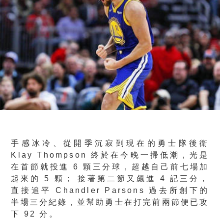
手感冰冷、從開季沉寂到現在的勇士隊後衛
Klay Thompson 終於在今晚一掃低潮，光是
在首節就投進 6 顆三分球，超越自己前七場加
起來的 5 顆； 接著第二節又飆進 4 記三分，
直接追平 Chandler Parsons 過去所創下的
半場三分紀錄，並幫助勇士在打完前兩節便已攻
下 92 分。