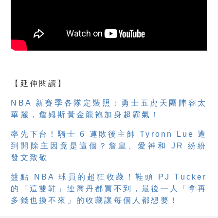
【延伸閱讀】
NBA 新賽季各隊定裝照：勇士五虎天團陣容太
華麗，詹姆斯黃金龍袍加身超霸氣！
率先下台！騎士 6 連敗後主帥 Tyronn Lue 遭
到開除主因竟是這個？詹皇、愛神和 JR 紛紛
發文致敬
盤點 NBA 球員的超狂收藏！鞋頭 PJ Tucker
的「這雙鞋」連喬丹都買不到，最後一人「拿再
多錢也換不來」的收藏讓每個人都想要！