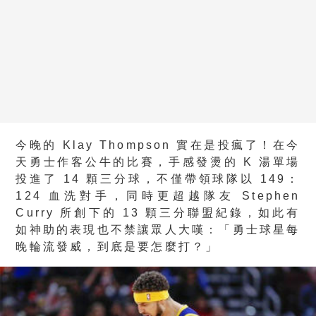
今晚的 Klay Thompson 實在是投瘋了！在今
天勇士作客公牛的比賽，手感發燙的 K 湯單場
投進了 14 顆三分球，不僅帶領球隊以 149：
124 血洗對手，同時更超越隊友 Stephen
Curry 所創下的 13 顆三分聯盟紀錄，如此有
如神助的表現也不禁讓眾人大嘆：「勇士球星每
晚輪流發威，到底是要怎麼打？」