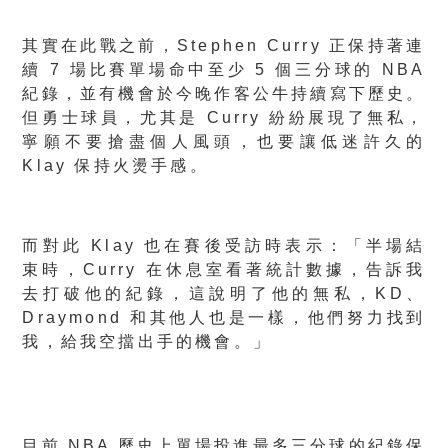
其實在此戰之前，Stephen Curry 正保持著連
續 7 場比賽單場命中至少 5 個三分球的 NBA
紀錄，並有機會於今晚作客公牛持續寫下歷史。
但勇士球員，尤其是 Curry 紛紛展現了無私，
寧願不要搶盡個人風頭，也要讓低迷許久的
Klay 保持火燙手感。
而對此 Klay 也在賽後受訪時表示：「半場結
束時，Curry 在休息室看著統計數據，告訴我
去打破他的紀錄，這說明了他的無私，KD、
Draymond 和其他人也是一樣，他們努力找到
我，給我空擋出手的機會。」
目前 NBA 歷史上單場投進最多三分球的紀錄保