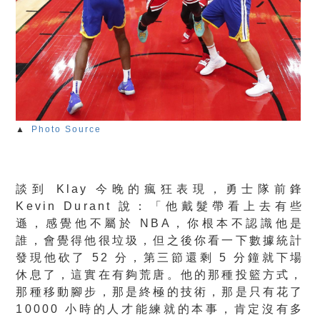
▲
Photo Source
談到 Klay 今晚的瘋狂表現，勇士隊前鋒
Kevin Durant 說：「他戴髮帶看上去有些
遜，感覺他不屬於 NBA，你根本不認識他是
誰，會覺得他很垃圾，但之後你看一下數據統計
發現他砍了 52 分，第三節還剩 5 分鐘就下場
休息了，這實在有夠荒唐。他的那種投籃方式，
那種移動腳步，那是終極的技術，那是只有花了
10000 小時的人才能練就的本事，肯定沒有多