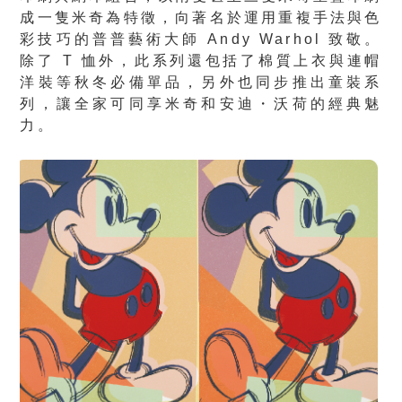
成一隻米奇為特徵，向著名於運用重複手法與色
彩技巧的普普藝術大師 Andy Warhol 致敬。
除了 T 恤外，此系列還包括了棉質上衣與連帽
洋裝等秋冬必備單品，另外也同步推出童裝系
列，讓全家可同享米奇和安迪・沃荷的經典魅
力。