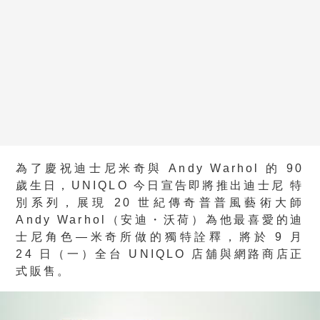
為了慶祝迪士尼米奇與 Andy Warhol 的 90
歲生日，UNIQLO 今日宣告即將推出迪士尼 特
別系列，展現 20 世紀傳奇普普風藝術大師
Andy Warhol（安迪・沃荷）為他最喜愛的迪
士尼角色—米奇所做的獨特詮釋，將於 9 月
24 日（一）全台 UNIQLO 店舖與網路商店正
式販售。