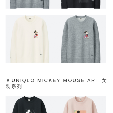
＃UNIQLO MICKEY MOUSE ART 女
裝系列