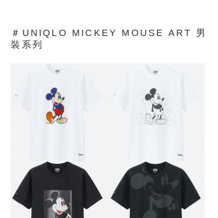
＃UNIQLO MICKEY MOUSE ART 男
裝系列