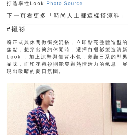
打造率性Look
Photo Source
下一頁看更多「時尚人士都這樣搭涼鞋」
#襯衫
將正式與休閒做衝突混搭，立即點亮整體造型的
焦點，想穿出簡約休閒時，選擇白襯衫製造清新
Look ，加上涼鞋與側背小包，突顯日系的型男
品味，而印花襯衫則能突顯熱情活力的氣息，展
現出吸睛的夏日氛圍。