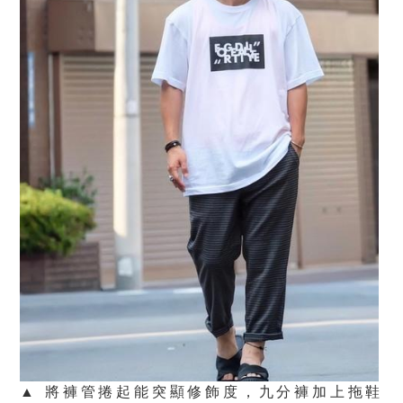
▲ 將褲管捲起能突顯修飾度，九分褲加上拖鞋