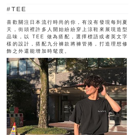
#TEE
喜歡關注日本流行時尚的你，有沒有發現每到夏
天，街頭裡許多人開始紛紛穿上涼鞋來展現造型
品味，以 TEE 做為搭配，選擇標語或者英文字
樣的設計，搭配九分褲款將褲管捲，打造理想修
飾之外還能增加時髦度。