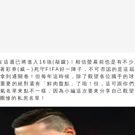
足在這週已將進入16強(敲鑼)！相信螢幕前也是有不
著彩券(威～)
死守FIFA好一陣子，不可否認的是這
門拿到通關卷！但每年這時候，除了觀望各位國手的球
最重要的絕對還有「鮮肉盤點」了啦！但，這可跟你們
人氣名單來點不一樣，因為小編這次要來分享自己觀望
粉圈慘的私房名單！