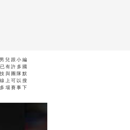
少男兒跟小編
屆已有許多國
技與團隊默
線上可以搜
多場賽事下