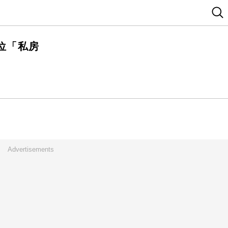
位「私房
Advertisements