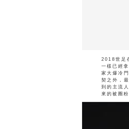
2018世
一樣
已經拿
家大爆冷
契之外，
到的主流
來的被圈