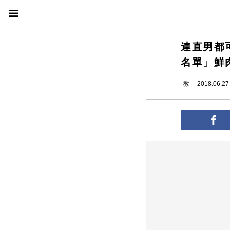
連直男都
名單」鮮
教
2018.06.27