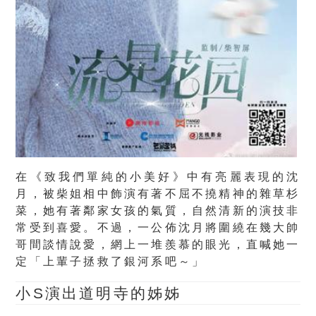
在《致我們單純的小美好》中有亮麗表現的沈
月，被柴姐相中飾演有著不屈不撓精神的雜草杉
菜，她有著鄰家女孩的氣質，自然清新的演技非
常受到喜愛。不過，一公佈沈月將圍繞在幾大帥
哥間談情說愛，網上一堆羨慕的眼光，直喊她一
定「上輩子拯救了銀河系吧～」
小S演出道明寺的姊姊