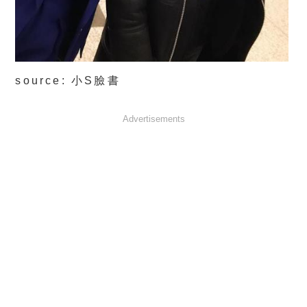
source: 小S臉書
Advertisements