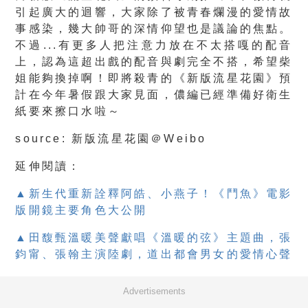
引起廣大的迴響，大家除了被青春爛漫的愛情故
事感染，幾大帥哥的深情仰望也是議論的焦點。
不過...有更多人把注意力放在不太搭嘎的配音
上，認為這超出戲的配音與劇完全不搭，希望柴
姐能夠換掉啊！即將殺青的《新版流星花園》預
計在今年暑假跟大家見面，儂編已經準備好衛生
紙要來擦口水啦～
source: 新版流星花園＠Weibo
延伸閱讀：
▲新生代重新詮釋阿皓、小燕子！《鬥魚》電影
版開鏡主要角色大公開
▲田馥甄溫暖美聲獻唱《溫暖的弦》主題曲，張
鈞甯、張翰主演陸劇，道出都會男女的愛情心聲
Advertisements