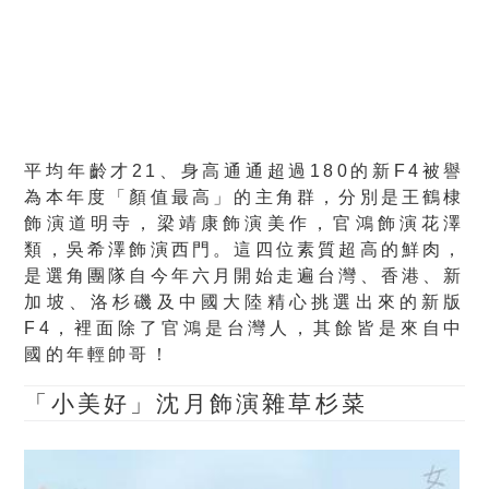
平均年齡才21、身高通通超過180的新F4被譽
為本年度「顏值最高」的主角群，分別是王鶴棣
飾演道明寺，梁靖康飾演美作，官鴻飾演花澤
類，吳希澤飾演西門。這四位素質超高的鮮肉，
是選角團隊自今年六月開始走遍台灣、香港、新
加坡、洛杉磯及中國大陸精心挑選出來的新版
F4，裡面除了官鴻是台灣人，其餘皆是來自中
國的年輕帥哥！
「小美好」沈月飾演雜草杉菜