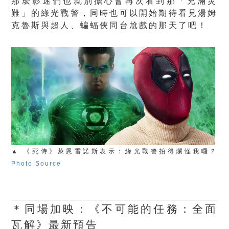
那麼影迷們也就別擔心會再次看到那「充滿災
難」的綠光戰警，同時也可以開始期待看見湯姆
克魯斯與超人、蝙蝠俠同台尬戲的那天了吧！
▲ 《死侍》萊恩雷諾斯表示：綠光戰警拍得爛怪我囉？
Photo Source
＊同場加映：《不可能的任務：全面
瓦解》最新預告