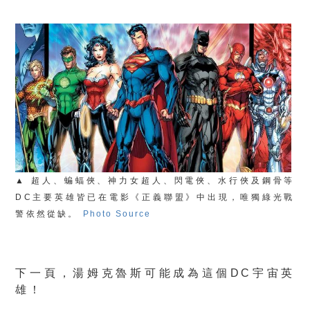
▲ 超人、蝙蝠俠、神力女超人、閃電俠、水行俠及鋼骨等
DC主要英雄皆已在電影《正義聯盟》中出現，唯獨綠光戰
警依然從缺。
Photo Source
下一頁，湯姆克魯斯可能成為這個DC宇宙英
雄！