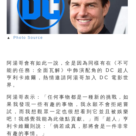
▲
Photo Source
阿湯哥會有如此一說，全是因為同樣有在《不可
能的任務：全面瓦解》中飾演配角的 DC 超人
亨利卡維爾，熱情邀請阿湯哥加入 DC 電影世
界。
阿湯哥表示：「任何事物都是一種新的挑戰，如
果我發現一些有趣的事物，我永願不會拒絕嘗
試，而我想觀眾一定也很想看到它並且被娛樂
吧！我感覺我能為此做點貢獻。」而「超人」亨
利卡維爾則說：「倘若成真，那將會是一件非常
有趣的事情。」