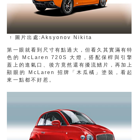
↑ 圖片出處:Aksyonov Nikita
第一眼就看到尺寸有點過大，但看久其實滿有特
色的 McLaren 720S 大燈，搭配保桿與引擎
蓋上的進氣口、後方竟然還有擾流鰭片，再加上
顯眼的 McLaren 招牌「木瓜橘」塗裝，看起
來一點都不好惹。