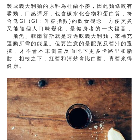
製成義大利麵的原料為杜蘭小麥，因此麵條較有
嚼勁，口感彈牙，包含碳水化合物和蛋白質，符
合低GI (GI：升糖指數)的飲食觀念，方便烹煮
又能隨個人口味變化，是健身者的一大福音，
「飛魚」菲爾普斯就是透過吃義大利麵，來補充
運動所需的能量。但要
注意的是配菜及醬汁的選
擇
，才不會本末倒置反而吃下更多卡路里和脂
肪，相較之下，紅醬和清炒會比白醬、青醬來得
健康。