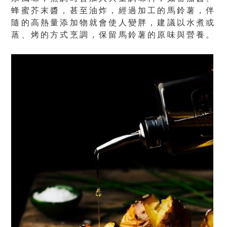
蜂蜜芥末醬，甚至油炸，經過加工的馬鈴薯，伴
隨的高熱量添加物就會使人變胖，
建議以水煮或
蒸、烤的方式烹調，保留馬鈴薯的原味與營養。