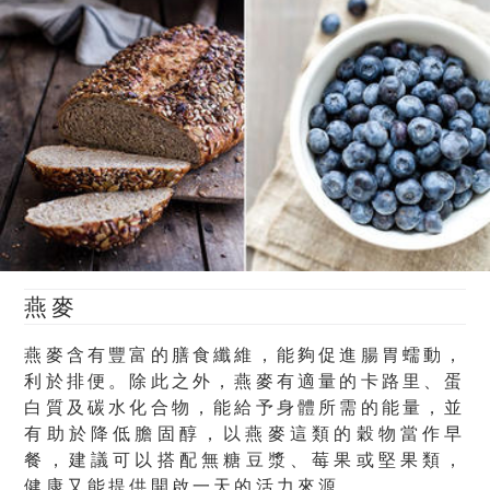
燕麥
燕麥含有豐富的膳食纖維，能夠促進腸胃蠕動，
利於排便。除此之外，燕麥有適量的卡路里、蛋
白質及碳水化合物，能給予身體所需的能量，並
有助於降低膽固醇，以燕麥這類的穀物當作早
餐，
建議可以搭配無糖豆漿、莓果或堅果類
，
健康又能提供開啟一天的活力來源。