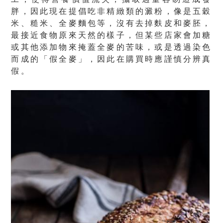
胖，因此現在
提倡吃非精緻類的澱粉，像是五穀
米、糙米、全麥麵包等
，沒有去掉麩皮和麥胚，
最接近食物原來天然的樣子，但某些店家會加糖
或其他添加物來掩蓋全麥的苦味，或是透過染色
而成的「假全麥」，因此在購買時應謹慎分辨真
假。