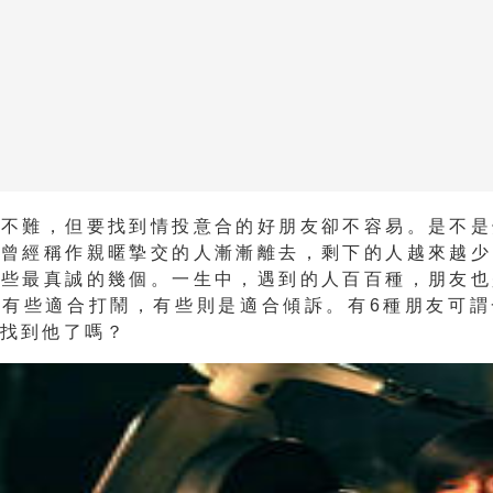
友不難，但要找到情投意合的好朋友卻不容易。是不是
些曾經稱作親暱摯交的人漸漸離去，剩下的人越來越少
那些最真誠的幾個。一生中，遇到的人百百種，朋友也
、有些適合打鬧，有些則是適合傾訴。有6種朋友可謂
也找到他了嗎？