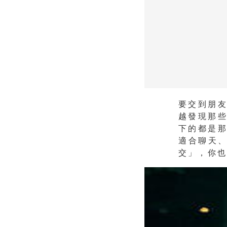
要交到朋
越發現那
下的都是
適合聊天
交」，你