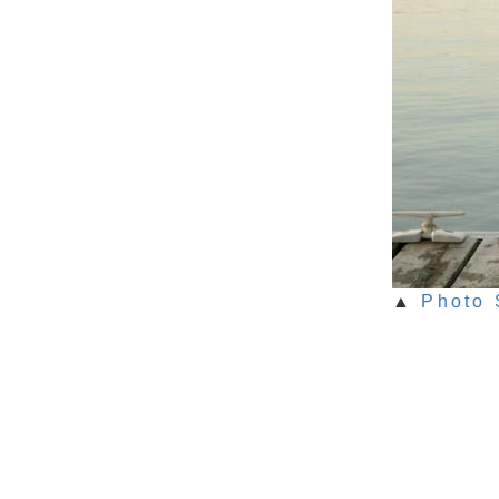
▲
Photo 