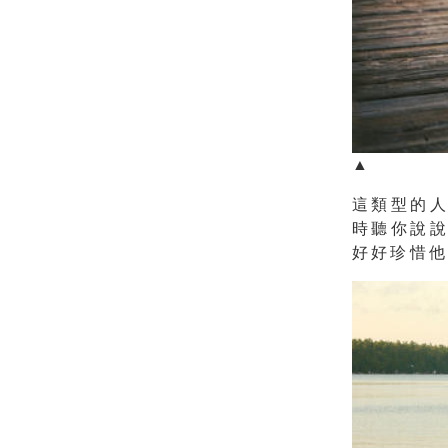
▲
這類型的
時聽你說
好好珍惜