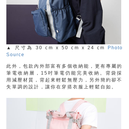
▲ 尺寸為 30 cm x 50 cm x 24 cm
Photo
Source
此外，包款內外部富有多個收納能，更有專屬的
筆電收納層，15吋筆電仍能完美收納。背袋採
用減壓材質，背起來輕鬆無壓力，另外簡約卻不
失單調的設計，讓你在穿搭衣服上輕鬆自如。