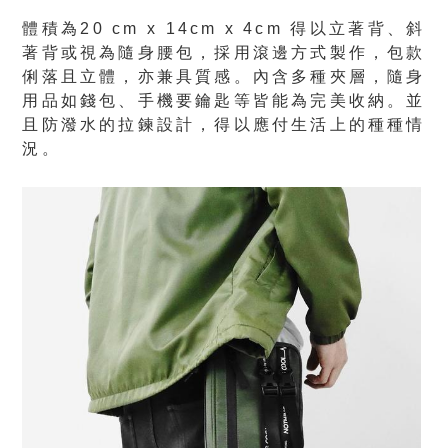
體積為20 cm x 14cm x 4cm 得以立著背、斜
著背或視為隨身腰包，採用滾邊方式製作，包款
俐落且立體，亦兼具質感。內含多種夾層，隨身
用品如錢包、手機要鑰匙等皆能為完美收納。並
且防潑水的拉鍊設計，得以應付生活上的種種情
況。