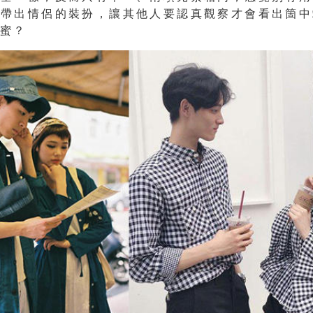
來帶出情侶的裝扮，讓其他人要認真觀察才會看出箇中
甜蜜？