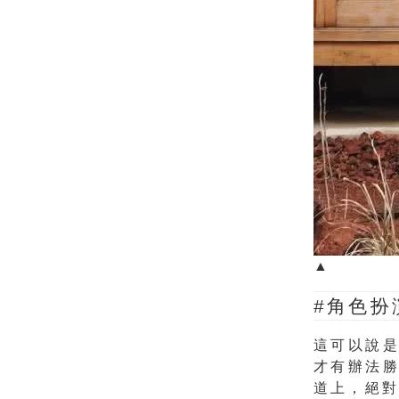
▲
#角色扮
這可以說
才有辦法
道上，絕