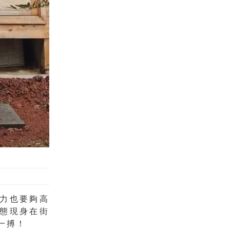
力也要夠高
態現身在街
一搏！