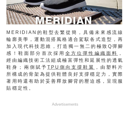
MERIDIAN的鞋型去繁從簡，具備未來感流線
輪廓美學，運動混搭風格適合駕馭各式造型，再
加入現代科技思維，打造獨一無二的極致Q彈腳
感！鞋面部分首次採用
全方位彈性編織面料
，
經由編織技術工法組成極富彈性和延展性的透氣
鞋身；兩側賦予
TPU
側向支撐鞋翼
，由塑料片
所構成的骨架為提供鞋體良好支撐穩定力，實際
著用時還有助於妥善釋放腳背的壓迫感，呈現服
貼穩定性。
Advertisements