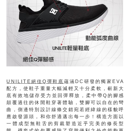
UNILITE
絕佳
Q
彈鞋底
蘊涵DC研發的獨家EVA
配方，使鞋子重量大幅減輕又十分柔軟，嶄新大
底有效地儲存受力並回彈釋放，柔中帶Q的腳感
顛覆過往的休閒鞋穿著體驗，雙腳可以自在的彎
曲，側邊特別設計線條交錯宛若經緯線的樣貌呼
應啟發源頭，和你舒適邁出每一步！構造方面以
一體成型無鞋舌的剪裁塑造近乎完美的修長型
態，襪套式的包覆感除了穿脫便利之外也能夠更