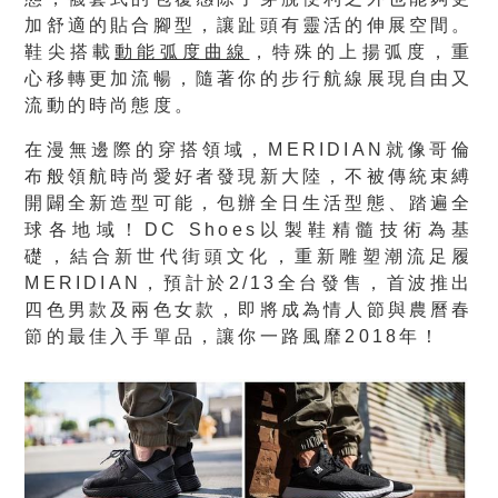
加舒適的貼合腳型，讓趾頭有靈活的伸展空間。
鞋尖搭載
動能弧度曲線
，特殊的上揚弧度，重
心移轉更加流暢，隨著你的步行航線展現自由又
流動的時尚態度。
在漫無邊際的穿搭領域，MERIDIAN就像哥倫
布般領航時尚愛好者發現新大陸，不被傳統束縛
開闢全新造型可能，包辦全日生活型態、踏遍全
球各地域！DC Shoes以製鞋精髓技術為基
礎，結合新世代街頭文化，重新雕塑潮流足履
MERIDIAN，預計於2/13全台發售，首波推出
四色男款及兩色女款，即將成為情人節與農曆春
節的最佳入手單品，讓你一路風靡2018年！