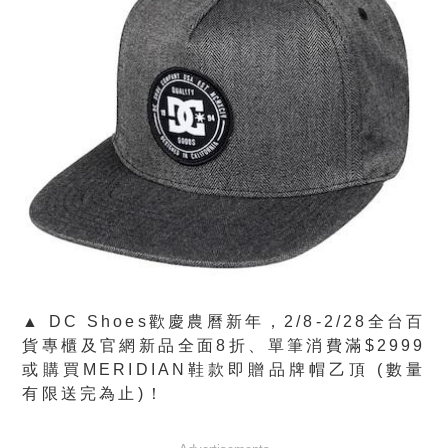
▲ DC Shoes歡慶農曆新年，2/8-2/28全台百
貨專櫃及官網新品全面8折、單筆消費滿$2999
或購買MERIDIAN鞋款即贈品牌帽乙頂 (數量
有限送完為止)！