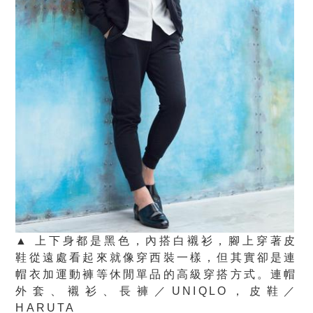
▲ 上下身都是黑色，內搭白襯衫，腳上穿著皮
鞋從遠處看起來就像穿西裝一樣，但其實卻是連
帽衣加運動褲等休閒單品的高級穿搭方式。連帽
外套、襯衫、長褲／UNIQLO，皮鞋／
HARUTA