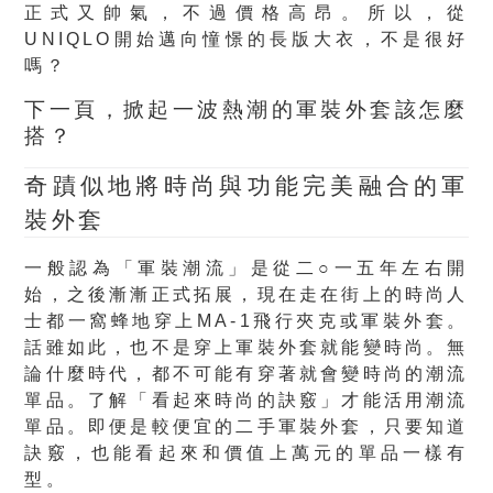
正式又帥氣，不過價格高昂。所以，從
UNIQLO開始邁向憧憬的長版大衣，不是很好
嗎？
下一頁，掀起一波熱潮的軍裝外套該怎麼
搭？
奇蹟似地將時尚與功能完美融合的
軍
裝外套
一般認為「軍裝潮流」是從二○一五年左右開
始，之後漸漸正式拓展，現在走在街上的時尚人
士都一窩蜂地穿上MA-1飛行夾克或軍裝外套。
話雖如此，也不是穿上軍裝外套就能變時尚。無
論什麼時代，都不可能有穿著就會變時尚的潮流
單品。了解「看起來時尚的訣竅」才能活用潮流
單品。即便是較便宜的二手軍裝外套，只要知道
訣竅，也能看起來和價值上萬元的單品一樣有
型。