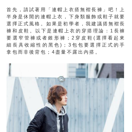
首先，請試著用「連帽上衣搭無褶長褲」吧！上
半身是休閒的連帽上衣，下身類服飾或鞋子就要
選擇正式風格。如果是初學者，我建議搭無褶長
褲和皮鞋。以下是連帽上衣的穿搭理論：1長褲
要選窄管褲或者錐形褲；2穿皮鞋(選擇看起來
細長具收縮性的黑色)；3包包要選擇正式的手
拿包而非後背包；4盡量不露出內搭。