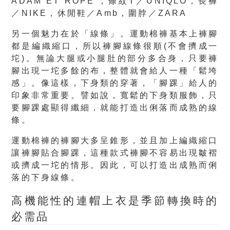
ADAM ET ROPE'，條紋T／UNIQLO，長褲
／NIKE，休閒鞋／Amb，圍脖／ZARA
另一個魅力在於「線條」。運動棉褲基本上褲腳
都是編織縮口，所以褲腳線條很順(不會擠成一
坨)。無論大腿或小腿肚的部分多合身，只要褲
腳出現一坨多餘的布，整體就會給人一種「鬆垮
感」。像這樣，下身類的穿著，「腳踝」給人的
印象非常重要。譬如說，寬鬆的下身類服飾，只
要腳踝處顯得纖細，就能打造出俐落而成熟的線
條。
運動棉褲的褲腳大多呈錐形，並且加上編織縮口
讓褲腳貼合腳踝，這種款式褲腳不容易出現皺褶
或擠成一坨的情形。因此，可以打造出成熟而俐
落的下身線條。
高機能性的
連帽上衣
是季節轉換時的
必需品