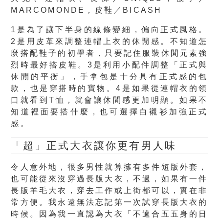
MARCOMONDE，皮鞋／BICASH
1是為了讓下半身的線條變細，偏向正式風格。
2是用皮革來調整連帽上衣的休閒感。不知道怎
麼搭配鞋子的初學者，只要記住服裝休閒元素強
烈時最好搭皮鞋。3是利用小配件調整「正式與
休閒的平衡」，手拿包是十分具有正式感的包
款，也是穿搭時的寶物。4是如果從連帽衣的領
口就看到T恤，就會讓休閒感更加明顯。如果不
知道裡面要搭什麼，也可選擇白襯衫加強正式
感。
「超」正式
大衣
讓你更有男人味
令人意外地，很多男性就算擁有多件短版外套，
也可能從來沒穿過長版大衣，不過，如果有一件
長版羊毛大衣，穿去工作或上街都可以，實在非
常方便。我永遠無法忘記第一次試穿長版大衣的
時候。因為我一直認為大衣「不適合五五身的日