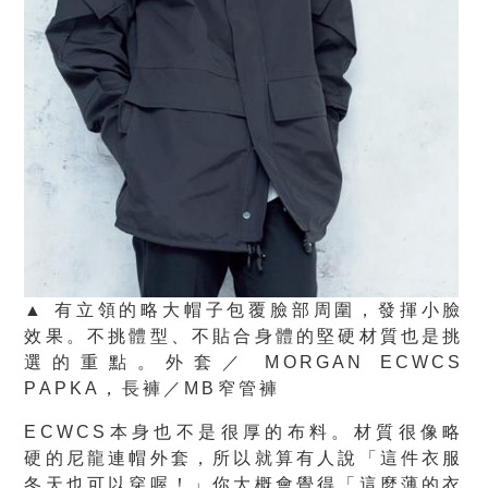
▲ 有立領的略大帽子包覆臉部周圍，發揮小臉
效果。不挑體型、不貼合身體的堅硬材質也是挑
選的重點。外套／ MORGAN ECWCS
PAPKA，長褲／MB窄管褲
ECWCS本身也不是很厚的布料。材質很像略
硬的尼龍連帽外套，所以就算有人說「這件衣服
冬天也可以穿喔！」你大概會覺得「這麼薄的衣