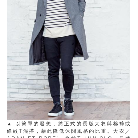
▲ 以簡單的發想，將正式的長版大衣與棉褲或
條紋T混搭，藉此降低休閒風格的比重。大衣／