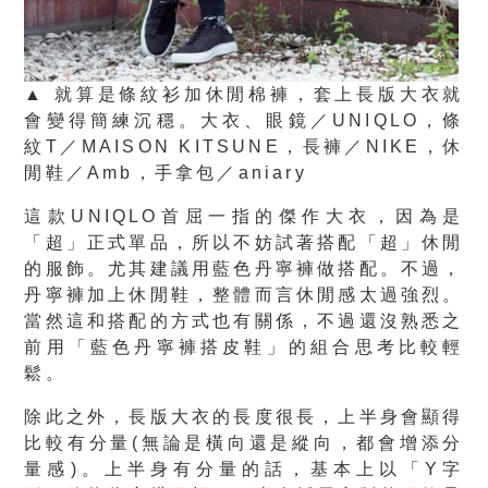
▲ 就算是條紋衫加休閒棉褲，套上長版大衣就
會變得簡練沉穩。大衣、眼鏡／UNIQLO，條
紋T／MAISON KITSUNE，長褲／NIKE，休
閒鞋／Amb，手拿包／aniary
這款UNIQLO首屈一指的傑作大衣，因為是
「超」正式單品，所以不妨試著搭配「超」休閒
的服飾。尤其建議用藍色丹寧褲做搭配。不過，
丹寧褲加上休閒鞋，整體而言休閒感太過強烈。
當然這和搭配的方式也有關係，不過還沒熟悉之
前用「藍色丹寧褲搭皮鞋」的組合思考比較輕
鬆。
除此之外，長版大衣的長度很長，上半身會顯得
比較有分量(無論是橫向還是縱向，都會增添分
量感)。上半身有分量的話，基本上以「Y字