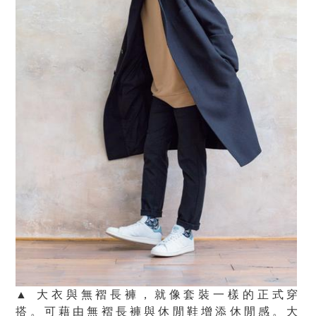
▲ 大衣與無褶長褲，就像套裝一樣的正式穿
搭。可藉由無褶長褲與休閒鞋增添休閒感。大