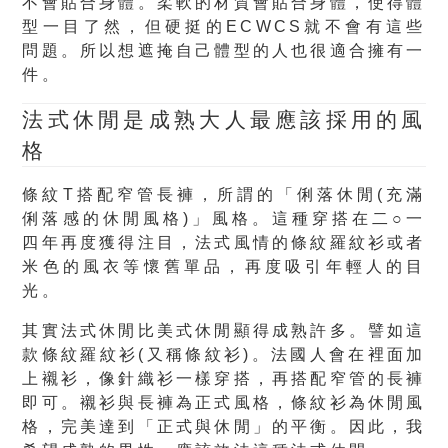
不會貼合身體。柔軟的材質會貼合身體，使得體
型一目了然，但硬挺的ECWCS就不會有這些
問題。所以想遮掩自己體型的人也很適合擁有一
件。
法式休閒
是成熟大人最應該採用的風
格
條紋T搭配窄管長褲，所謂的「俐落休閒(充滿
俐落感的休閒風格)」風格。這種穿搭在二○一
四年再度獲得注目，法式風情的條紋羅紋衫或者
米色的風衣等懷舊單品，再度吸引年輕人的目
光。
其實法式休閒比美式休閒顯得成熟許多。譬如這
款條紋羅紋衫(又稱條紋衫)。法國人會在裡面加
上襯衫，像針織衫一樣穿搭，再搭配窄管的長褲
即可。襯衫與長褲為正式風格，條紋衫為休閒風
格，完美達到「正式與休閒」的平衡。因此，我