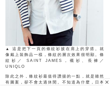
▲ 這是把下一頁的條紋衫披在肩上的穿搭。就
像戴上裝飾品一樣，條紋的層次效果很明顯。條
紋衫／ SAINT JAMES，襯衫、長褲／
UNIQLO
除此之外，條紋衫最值得讚揚的一點，就是雖然
有圖案，卻不會太過休閒。不知道為什麼，日本
男性就是很喜歡格紋。T恤搭棉褲，然後再套上
一件格子襯衫……這樣穿看起來還是很帥的，就
算不是好萊塢大明星，也至少必須像個外國男性
吧！條紋衫不像格子衫有很多顏色搭配，所以不