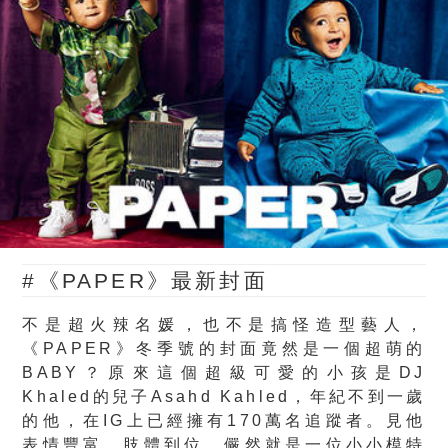
#《PAPER》最新封面
不是超火辣名媛，也不是搞怪造型藝人，
《PAPER》冬季號的封面竟然是一個超萌的
BABY？原來這個超級可愛的小孩是DJ
Khaled的兒子Asahd Kahled，年紀不到一歲
的他，在IG上已經擁有170萬名追蹤者。見他
表情豐富、肢體到位，儼然就是一位小小模特