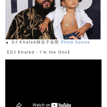
▲ DJ Khaled與兒子合照
Photo Source
【DJ Khaled - I'm the One】