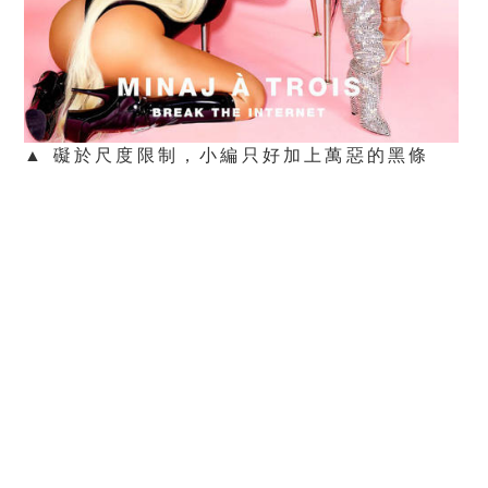
▲ 礙於尺度限制，小編只好加上萬惡的黑條