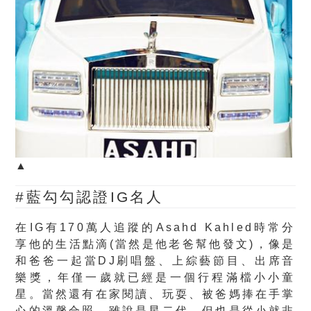
▲
#藍勾勾認證IG名人
在IG有170萬人追蹤的Asahd Kahled時常分
享他的生活點滴(當然是他老爸幫他發文)，像是
和爸爸一起當DJ刷唱盤、上綜藝節目、出席音
樂獎，年僅一歲就已經是一個行程滿檔小小童
星。當然還有在家閱讀、玩耍、被爸媽捧在手掌
心的溫馨合照，雖說是星二代，但也是從小就非