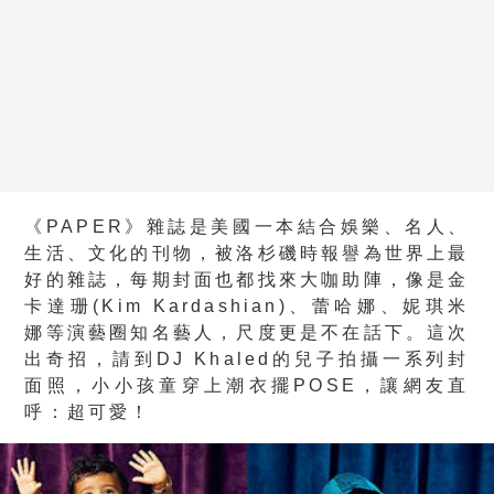
《PAPER》雜誌是美國一本結合娛樂、名人、
生活、文化的刊物，被洛杉磯時報譽為世界上最
好的雜誌，每期封面也都找來大咖助陣，像是金
卡達珊(Kim Kardashian)、蕾哈娜、妮琪米
娜等演藝圈知名藝人，尺度更是不在話下。這次
出奇招，請到DJ Khaled的兒子拍攝一系列封
面照，小小孩童穿上潮衣擺POSE，讓網友直
呼：超可愛！