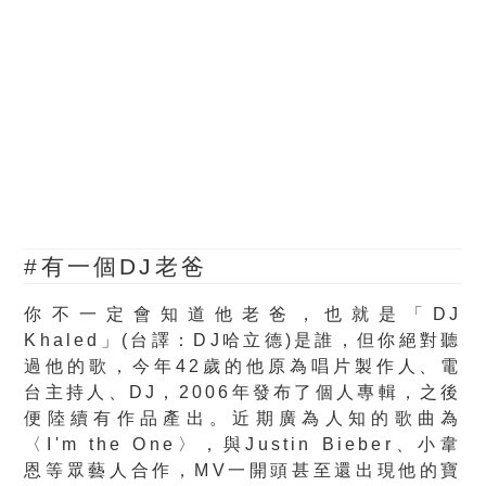
#有一個DJ老爸
你不一定會知道他老爸，也就是「DJ
Khaled」(台譯：DJ哈立德)是誰，但你絕對聽
過他的歌，今年42歲的他原為唱片製作人、電
台主持人、DJ，2006年發布了個人專輯，之後
便陸續有作品產出。近期廣為人知的歌曲為
〈I'm the One〉，與Justin Bieber、小韋
恩等眾藝人合作，MV一開頭甚至還出現他的寶