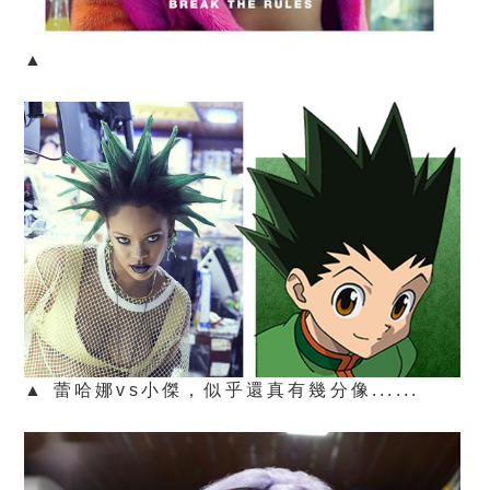
▲
▲ 蕾哈娜vs小傑，似乎還真有幾分像......