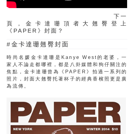
下一
頁，金卡達珊頂者大翹臀登上
《PAPER》封面？
#金卡達珊翹臀封面
時尚名媛金卡達珊是Kanye West的老婆，一
家人不論走都哪裡，都是八卦媒體和狗仔關注的
焦點，金卡達珊曾為《PAPER》拍過一系列的
照片，封面大翹臀托著杯子的經典香檳照更是廣
為流傳。