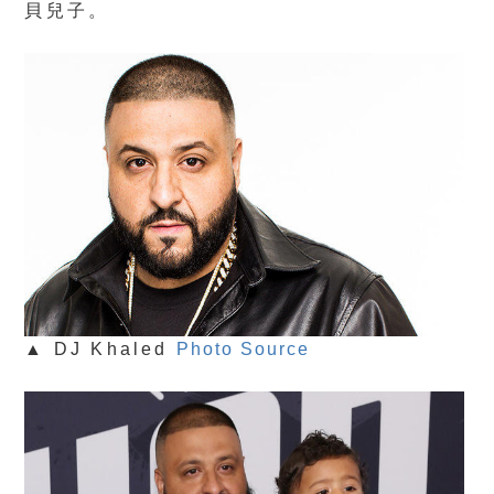
貝兒子。
▲ DJ Khaled
Photo Source