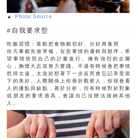
▲
Photo Source
#自我要求型
吃飯習慣：喜歡把食物都切好、分好再食用
你凡事都先做準備，在意事情的邏輯與順序，希
望事情按照自己的計畫進行。擁有強烈的企圖
心，胸懷大志並努力實踐。不過有時候會把事情
想得太遠，太急於想著下一步反而會忘記享受當
下的美好。人際關係上你善於觀察人，你很會看
人的優點與缺點，善於分析，但有時候對於對象
或朋友的要求過高，會讓自己沒辦法接納其他
人。