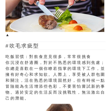
▲
#吹毛求疵型
吃飯習慣：對飲食意見很多，常常很挑食
你沉浸在舒適圈，對於不熟悉的環境感到焦慮；
你總是喜歡在一個你瞭若指掌的環境下工作，並
擁有好奇心和求知欲。人際上，享受被人群包圍
和關注，活在熟悉的環境固然好，但有時候一點
冒險能為生活增添些色彩，不要害怕嘗試新的事
物。過於安定的生活反而沒挑戰性，無法激出自
己的潛能。