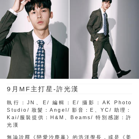
9月MF主打星-
許光漢
執行：JN、E/ 編輯：E/ 攝影：AK Photo
Studio/ 妝髮：Angel/ 影音：E、YC/ 助理：
Kai/服裝提供：H&M、Beams/ 特別感謝：許
光漢
無論詮釋《戀愛沙塵暴》的浩洋學長，或是《姜