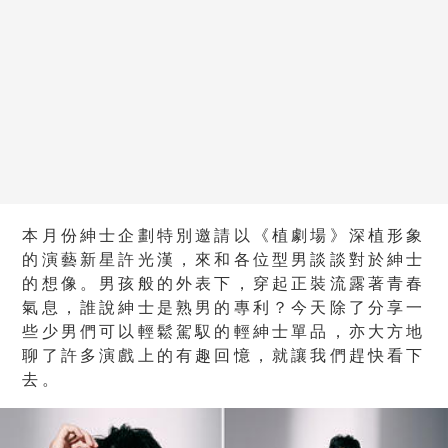
本月份紳士企劃特別邀請以《植劇場》深植形象
的演藝新星許光漢，來和各位型男談談對於紳士
的想像。男孩般的外表下，穿起正裝流露著青春
氣息，誰說紳士是熟男的專利？今天除了分享一
些少男們可以輕鬆駕馭的輕紳士單品，亦大方地
聊了許多演戲上的有趣回憶，就讓我們趕快看下
去。