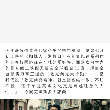
今年暑假依舊是兵家必爭的熱門檔期，例如七月
初上映的《蜘蛛人：返校日》有別於以往系列作
的青春校園路線在全球頗受好評。而這次向大家
的是介紹上映四天便在全球吸金32億，蟬連全
台票房冠軍三週的《敦克爾克大行動》！
「當
我們說『敦克爾克精神』就是指團結一致、不屈
不撓，這不單是英國文化更是跨越種族的人
性。」
－導演克里斯多夫諾蘭