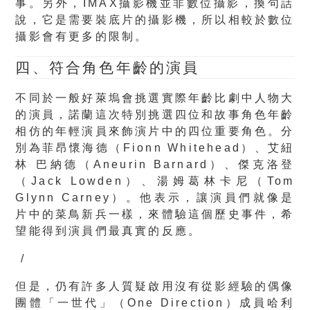
事。另外，IMAX攝影機並非數位攝影，換句話
說，它是需要裝底片的攝影機，所以相較於數位
攝影會有更多的限制。
四、符合角色年齡的演員
不同於一般好萊塢會挑選實際年齡比劇中人物大
的演員，諾蘭這次特別挑選四位和故事角色年齡
相仿的年輕演員來飾演片中的四位重要角色。分
別為菲昂懷海德（Fionn Whitehead）、艾紐
林 巴納德（Aneurin Barnard）、傑克洛登
（Jack Lowden）、湯姆葛林卡尼（Tom
Glynn Carney）。
他表示，讓演員們就像是
片中的菜鳥新兵一樣，來體驗這個歷史事件，希
望能得到演員們最真實的反應。
/
但是，仍有許多人質疑啟用沒有從影經驗的偶像
團體「一世代」（One Direction）成員哈利