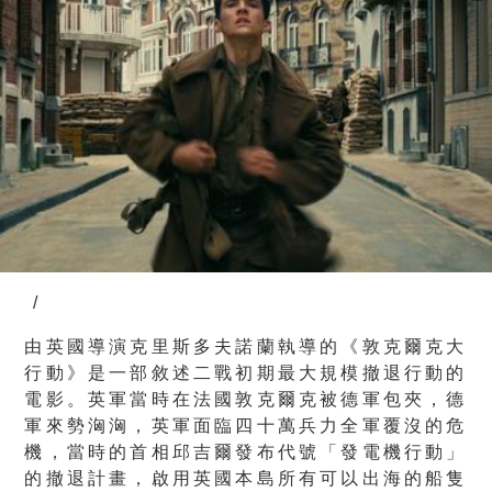
/
由英國導演克里斯多夫諾蘭執導的《敦克爾克大
行動》是一部敘述二戰初期最大規模撤退行動的
電影。英軍當時在法國敦克爾克被德軍包夾，德
軍來勢洶洶，英軍面臨四十萬兵力全軍覆沒的危
機，當時的首相邱吉爾發布代號「發電機行動」
的撤退計畫，啟用英國本島所有可以出海的船隻