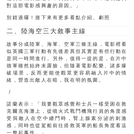
對這部電影感興趣的原因。」
別錯過囉！
接下來有更多看點介紹、劇照
二、陸海空三大敘事主線
故事分成陸軍、海軍、空軍三條主線，電影裡看
似英國三軍行動有先後差異但其實是有些行動在
是同一時間進行。另外，值得一提的是，在片中
德軍雖然始終未露臉，但隨著電影配樂、諸多爆
破場景，反而更能使觀眾更容易融入片中的情
緒，營造出敵人在暗，我在明的氛圍。
/
諾蘭表示：「
我要觀眾感覺和士兵一樣受困在敦
克爾克海灘上
，從噴火式戰鬥機飛行員的角度感
受與敵人在空中纏鬥時，腎上腺素分泌的刺激
感，同時也從駕船前往搭救英軍的船長角度看這
一整起事件。」