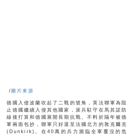
/
圖片來源
德國入侵波蘭吹起了二戰的號角，英法聯軍為阻
止德國繼續入侵其他國家，派兵駐守在馬其諾防
線後打算和德國展開長期抗戰。不料於隔年被德
軍兩面包抄，聯軍只好退至法國北方的敦克爾克
(Dunkirk)。在40萬的兵力瀕臨全軍覆沒的危