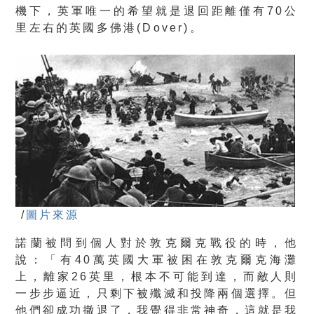
機下，英軍唯一的希望就是退回距離僅有70公
里左右的英國多佛港(Dover)。
/
圖片來源
諾蘭被問到個人對於敦克爾克戰役的
時
，
他
說：「有40萬英國大軍被困在敦克爾克海灘
上，離家26英里，根本不可能到達，而敵人則
一步步逼近，只剩下被殲滅和投降兩個選擇。但
他們卻成功撤退了，我覺得非常神奇，這就是我