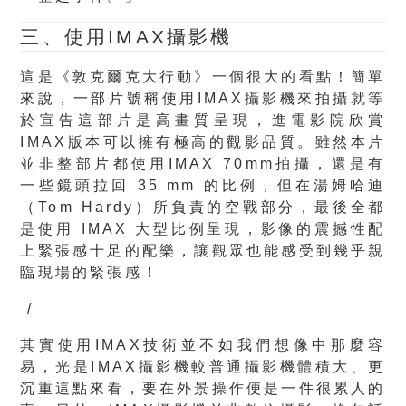
三、使用IMAX攝影機
這是《敦克爾克大行動》一個很大的看點！簡單
來說，一部片號稱使用IMAX攝影機來拍攝就等
於宣告這部片是高畫質呈現，進電影院欣賞
IMAX版本可以擁有極高的觀影品質。雖然本片
並非整部片都使用IMAX
70mm
拍攝，
還是有
一些鏡頭拉回 35 mm 的比例，但在湯姆哈迪
（Tom Hardy）所負責的空戰部分，最後全都
是使用 IMAX 大型比例呈現，影像的震撼性配
上緊張感十足的配樂，讓觀眾也能感受到幾乎親
臨現場的緊張感！
/
其實使用IMAX技術並不如我們想像中那麼容
易，光是IMAX攝影機較普通攝影機體積大、更
沉重這點來看，要在外景操作便是一件很累人的