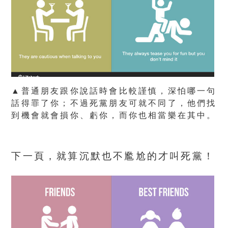
▲普通朋友跟你說話時會比較謹慎，深怕哪一句
話得罪了你；不過死黨朋友可就不同了，他們找
到機會就會損你、虧你，而你也相當樂在其中。
下一頁，就算沉默也不尷尬的才叫死黨！