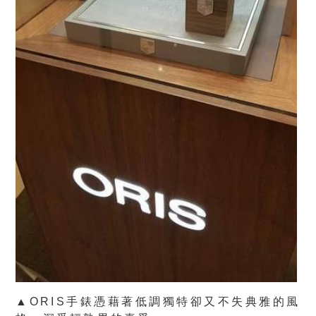
▲ORIS手錶憑藉著低調獨特卻又不失典雅的風