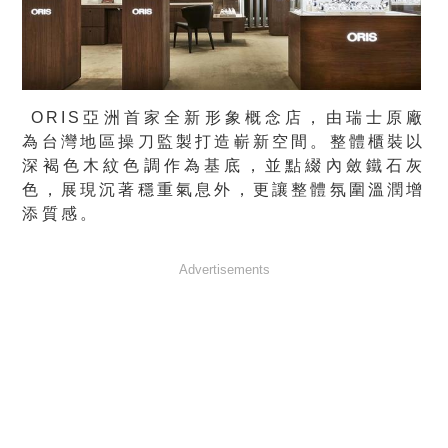
ORIS亞洲首家全新形象概念店
，
由瑞士原廠
為台灣地區操刀監製打造嶄新空間。整體櫃裝以
深褐色木紋色調作為基底，並點綴內斂鐵石灰
色，展現沉著穩重氣息外，更讓整體氛圍溫潤增
添質感。
Advertisements