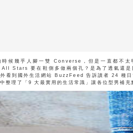
時候幾乎人腳一雙 Converse，但是一直都不
se All Stars 要在鞋側多做兩個孔？是為了透氣
外看到國外生活網站 BuzzFeed 告訴讀者 24 種
中整理了「9 大最實用的生活常識」讓各位型男補充