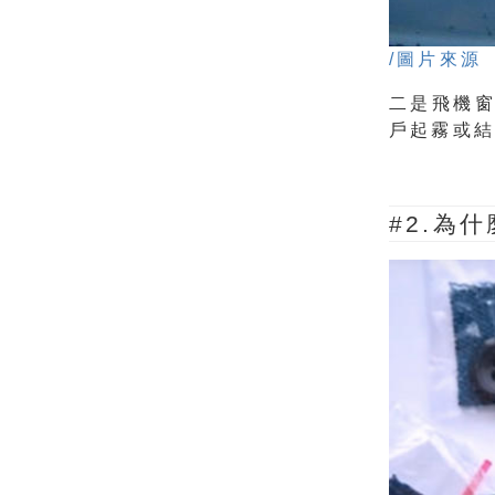
/圖片來源
二是飛機
戶起霧或
#2.為