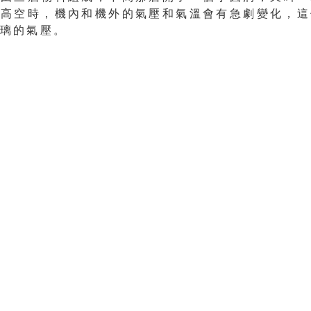
上高空時，機內和機外的氣壓和氣溫會有急劇變化，這
璃的氣壓。