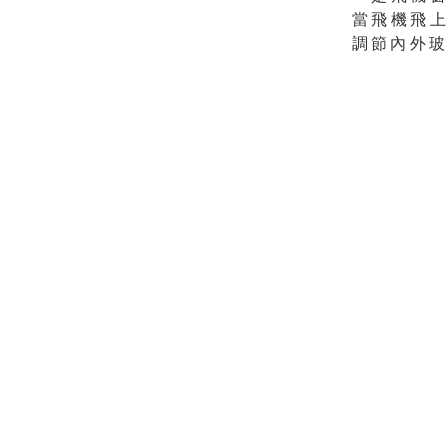
當飛機飛
調節內外玻