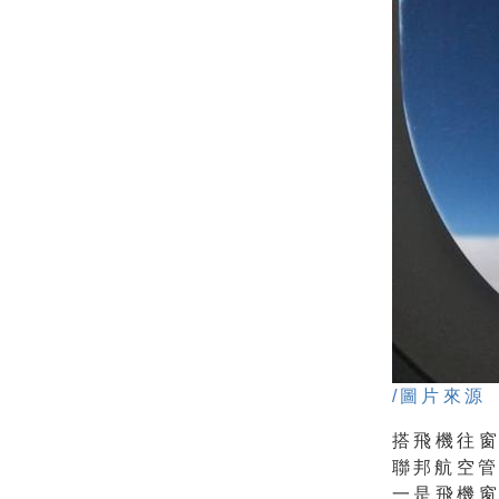
/圖片來源
搭飛機往
聯邦航空管
一是飛機