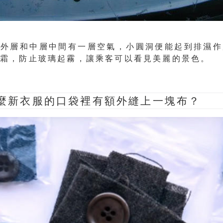
窗外層和中層中間有一層空氣，小圓洞便能起到排濕作
結霜，防止玻璃起霧，讓乘客可以看見美麗的景色。
什麼新衣服的口袋裡有額外縫上一塊布？