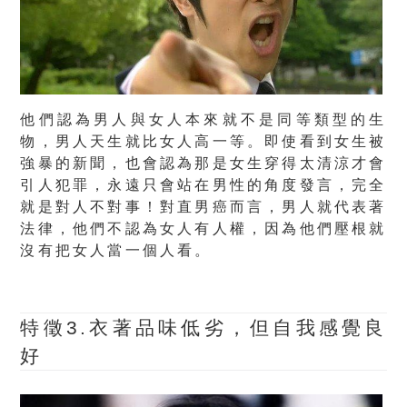
他們認為男人與女人本來就不是同等類型的生
物，男人天生就比女人高一等。即使看到女生被
強暴的新聞，也會認為那是女生穿得太清涼才會
引人犯罪，永遠只會站在男性的角度發言，完全
就是對人不對事！對直男癌而言，男人就代表著
法律，他們不認為女人有人權，因為他們壓根就
沒有把女人當一個人看。
特徵3.衣著品味低劣，但自我感覺良
好