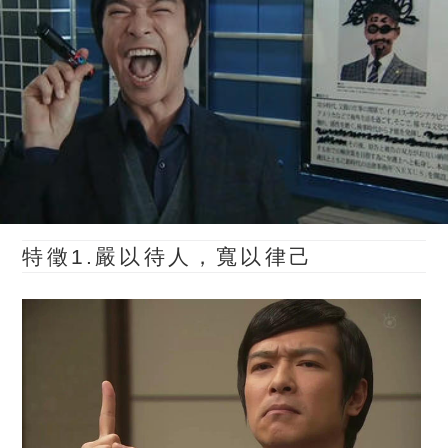
特徵1.嚴以待人，寬以律己