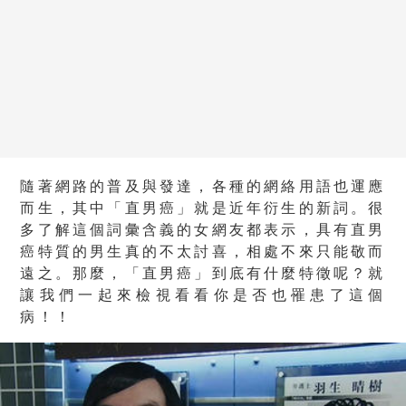
隨著網路的普及與發達，各種的網絡用語也運應
而生，其中「直男癌」就是近年衍生的新詞。很
多了解這個詞彙含義的女網友都表示，具有直男
癌特質的男生真的不太討喜，相處不來只能敬而
遠之。那麼，「直男癌」到底有什麼特徵呢？就
讓我們一起來檢視看看你是否也罹患了這個
病！！