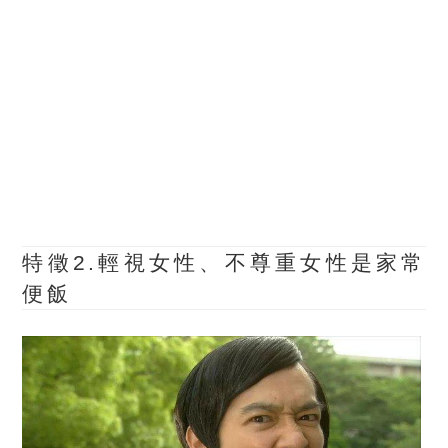
特徵2.輕視女性、不尊重女性是家常
便飯