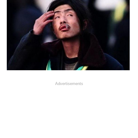
Advertisements