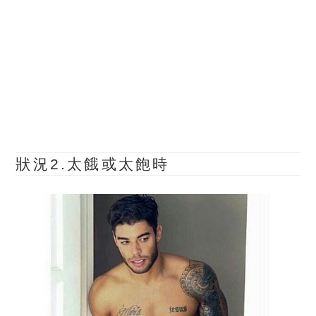
狀況2.太餓或太飽時