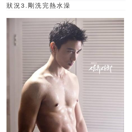
狀況3.剛洗完熱水澡