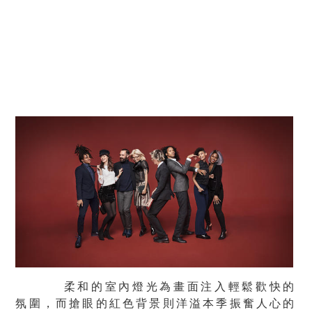
柔和的室內燈光為畫面注入輕鬆歡快的
氛圍，而搶眼的紅色背景則洋溢本季振奮人心的