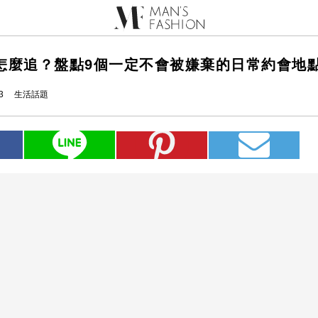
怎麼追？盤點9個一定不會被嫌棄的日常約會地
3
生活話題