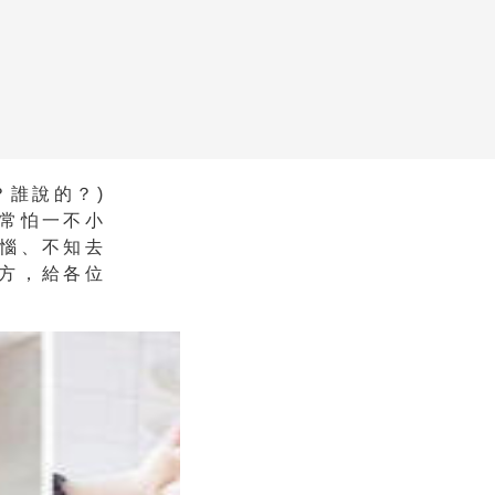
？誰說的？)
常怕一不小
惱、不知去
方，給各位