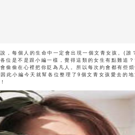
聽說，
每個人的生命中一定會出現一個文青女孩
。(誰
道各位是不是跟小編一樣，覺得這類的女生有點難追？
就會偷偷在心裡把你貶為凡人
。所以每次約會都有些煩
。因此小編今天就幫各位整理了9個文青女孩愛去的地
考！