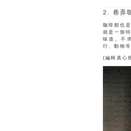
2. 巷
咖啡館也
就是一個
味道。
不
行、動物等
(編輯真心