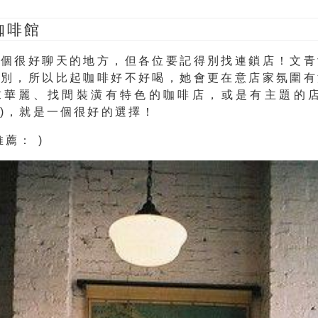
弄咖啡館
是個很好聊天的地方，但各位要記得
別找連鎖店
！文青
特別
，所以比起咖啡好不好喝，
她會更在意店家氛圍有
求華麗、找間裝潢有特色的咖啡店，或是
有主題的
)，就是一個很好的選擇！
推薦：
)