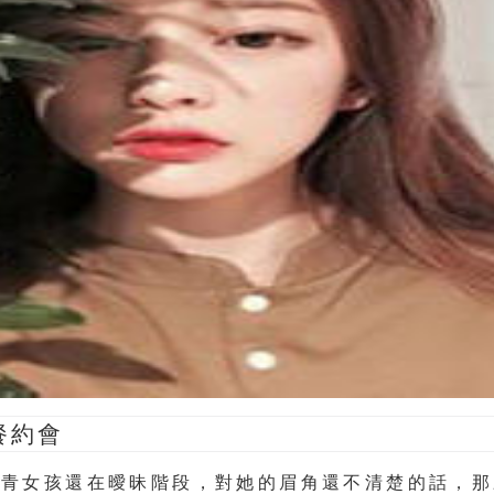
餐約會
文青女孩還在曖昧階段，對她的眉角還不清楚的話，那