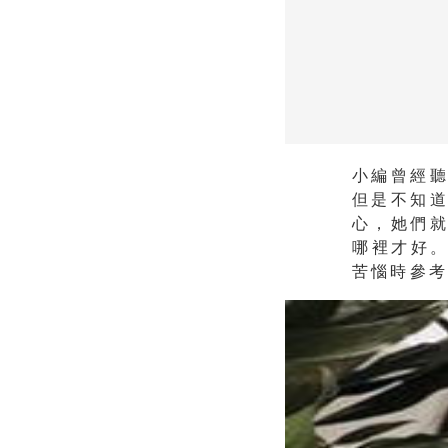
小編曾經
但是不知
心，
她們
哪裡才好
苦惱時參