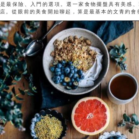
說是最保險、入門的選項。選一家
食物擺盤具有美感
、
餐店
。從眼前的美食開始聊起，算是最基本的文青約