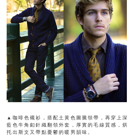
▲咖啡色襯衫，搭配土黃色圖騰領帶，再穿上深
藍色牛角釦針織翻領外套，厚實的毛線質感，烘
托出斯文又帶點憂鬱的暖男韻味。