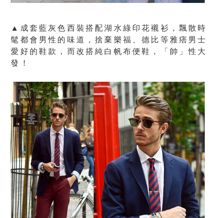
▲成套藍灰色西裝搭配湖水綠印花襯衫，飄散時
髦都會男性的味道，捨棄樂福、德比等雅痞男士
愛好的鞋款，而改搭純白帆布便鞋，「帥」性大
發！