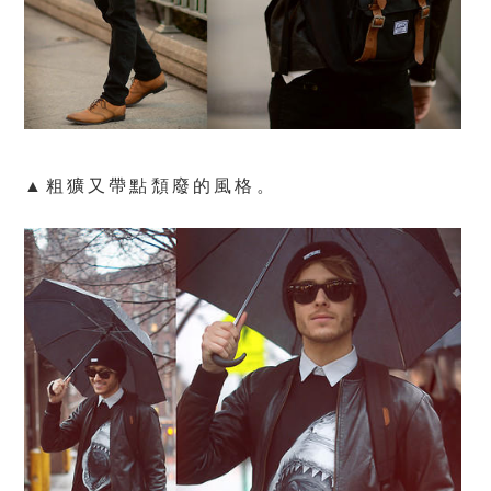
▲粗獷又帶點頹廢的風格。