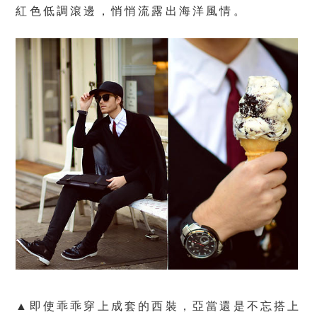
紅色低調滾邊，悄悄流露出海洋風情。
▲即使乖乖穿上成套的西裝，亞當還是不忘搭上