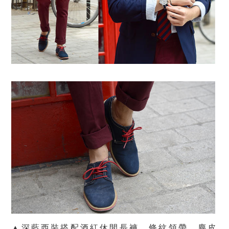
▲深藍西裝搭配酒紅休閒長褲，條紋領帶、麂皮