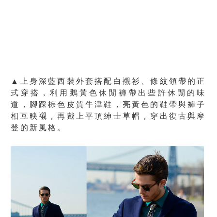
▲上身深藍西裝外套搭配白襯衫、條紋領帶的正
式穿搭，利用鵝黃色休閒褲帶出些許休閒的味
道，腳踩棕色皮質牛津鞋，亮黃色的鞋帶與褲子
相互映襯，再戴上平頂紳士草帽，穿出復古與摩
登的新風格。