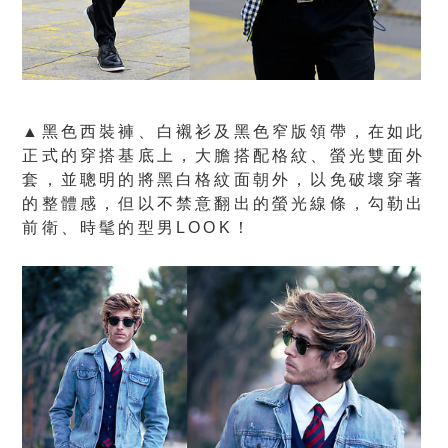
▲黑色西裝褲、白襯衫及黑色窄版領帶，在如此
正式的穿搭基底上，大膽搭配格紋、螢光雙面外
套，並聰明的將黑白格紋面朝外，以免破壞穿著
的整體感，但以不禁意翻出的螢光線條，勾勒出
前衛、時髦的型男LOOK！