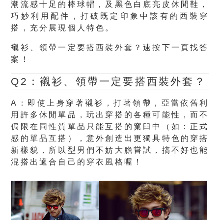
潮流感十足的棒球帽，及黑色白底亮皮休閒鞋，
巧妙利用配件，打破既定印象中該有的西裝穿
搭，充分展現個人特色。
襯衫、領帶一定要搭西裝外套？速按下一頁找答
案！
Q2：襯衫、領帶一定要搭西裝外套？
A：即使上身穿著襯衫，打著領帶，亞當依舊利
用許多休閒單品，玩出穿搭的各種可能性，而不
侷限在同性質單品只能互搭的窠臼中（如：正式
感的單品互搭），意外創造出更獨具特色的穿搭
新樣貌，所以型男們不妨大膽嘗試，搞不好也能
混搭出適合自己的穿衣風格喔！