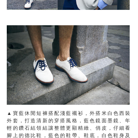
▲寶藍休閒短褲搭配淺藍襯衫，外搭米白色西裝
外套，打造清新的穿搭風格，藍色鏡面墨鏡、年
輕的鑽石結領結讓整體更顯精緻、俏皮，仔細看
腳上的德比鞋，藍色的鞋帶、鞋底，白色鞋身及