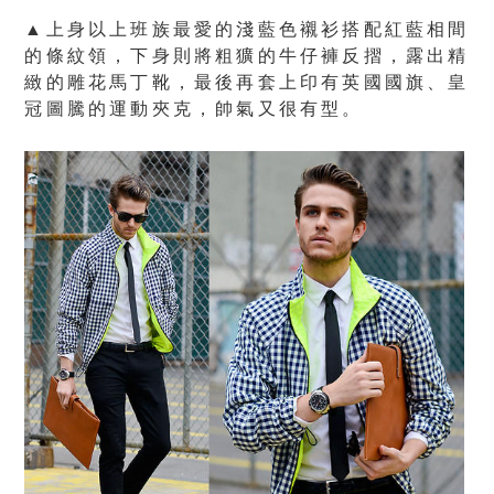
▲上身以上班族最愛的淺藍色襯衫搭配紅藍相間
的條紋領，下身則將粗獷的牛仔褲反摺，露出精
緻的雕花馬丁靴，最後再套上印有英國國旗、皇
冠圖騰的運動夾克，帥氣又很有型。