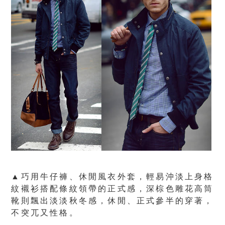
▲巧用牛仔褲、休閒風衣外套，輕易沖淡上身格
紋襯衫搭配條紋領帶的正式感，深棕色雕花高筒
靴則飄出淡淡秋冬感，休閒、正式參半的穿著，
不突兀又性格。