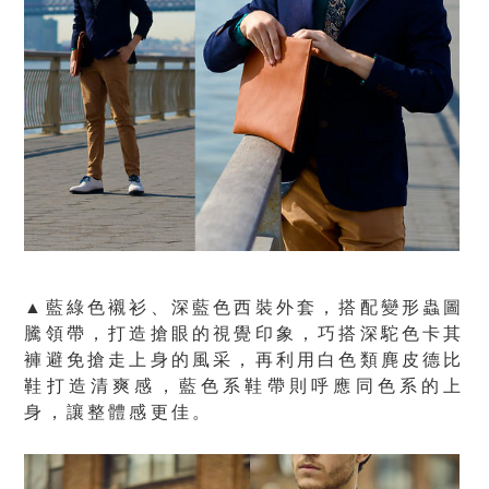
▲藍綠色襯衫、深藍色西裝外套，搭配變形蟲圖
騰領帶，打造搶眼的視覺印象，巧搭深駝色卡其
褲避免搶走上身的風采，再利用白色類麂皮德比
鞋打造清爽感，藍色系鞋帶則呼應同色系的上
身，讓整體感更佳。