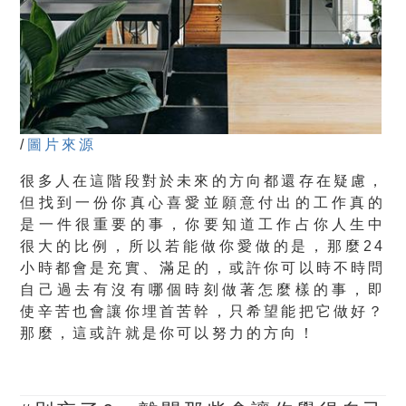
/
圖片來源
很多人在這階段對於未來的方向都還存在疑慮，
但
找到一份你真心喜愛並願意付出的工作真的
是一件很重要的事
，你要知道工作占你人生中
很大的比例，所以
若能做你愛做的是，那麼24
小時都會是充實、滿足的
，或許你可以時不時問
自己過去
有沒有哪個時刻做著怎麼樣的事，即
使辛苦也會讓你埋首苦幹，只希望能把它做好？
那麼，這或許就是你可以努力的方向！