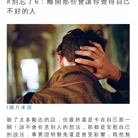
#別忘了6：
離開那些會讓你覺得自己
不好的人
/
圖片來源
聽了太多勵志的話，但最終還是卡在自己那一
關！
說不會在意別人的想法，那都是安慰自己
的說法，
事實證明難免還是會受影響
，
既然無