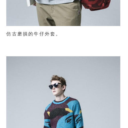
仿古磨損的牛仔外套。