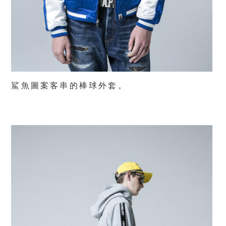
鯊魚圖案客串的棒球外套。