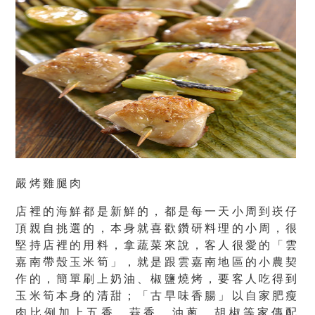
嚴烤雞腿肉
店裡的海鮮都是新鮮的，都是每一天小周到崁仔
頂親自挑選的，本身就喜歡鑽研料理的小周，很
堅持店裡的用料，拿蔬菜來說，客人很愛的「雲
嘉南帶殼玉米筍」，就是跟雲嘉南地區的小農契
作的，簡單刷上奶油、椒鹽燒烤，要客人吃得到
玉米筍本身的清甜；「古早味香腸」以自家肥瘦
肉比例加上五香、蒜香、油蔥、胡椒等家傳配