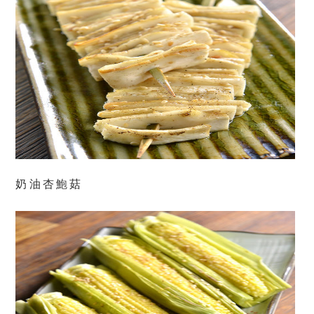
奶油杏鮑菇