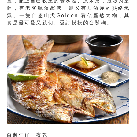
置，擺上自己收集的老沙發、原木桌，寬敞的桌
距，有老客廳溫馨感，卻又有居酒屋的熱絡氣
氛。一隻伯恩山犬Golden 看似龐然大物，其
實是最可愛又親切、愛討摸摸的公關狗。
自製午仔一夜乾