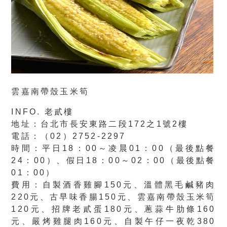
雲嘉南帶殼玉米筍
INFO. 老貳樓
地址：台北市長安東路二段172之1號2樓
電話：（02）2752-2297
時間：平日18：00～凌晨01：00（最後點餐
24：00）、假日18：00～02：00（最後點餐
01：00）
費用：自製酒香雞腳150元、溫體黑毛鹹豬肉
220元、古早味香腸150元、雲嘉南帶殼玉米筍
120元、招牌老貳蛋180元、蔥蒜牛肋條160
元、嚴烤雞腿肉160元、自製午仔一夜乾380