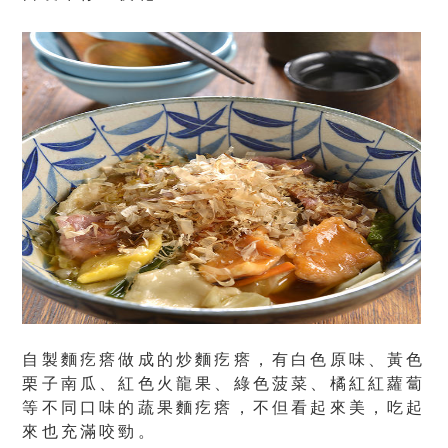
自製麵疙瘩做成的炒麵疙瘩，有白色原味、黃色
栗子南瓜、紅色火龍果、綠色菠菜、橘紅紅蘿蔔
等不同口味的蔬果麵疙瘩，不但看起來美，吃起
來也充滿咬勁。