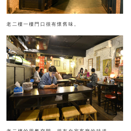
老二樓一樓門口很有懷舊味。