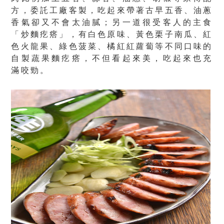
方，委託工廠客製，吃起來帶著古早五香、油蔥
香氣卻又不會太油膩；另一道很受客人的主食
「炒麵疙瘩」，有白色原味、黃色栗子南瓜、紅
色火龍果、綠色菠菜、橘紅紅蘿蔔等不同口味的
自製蔬果麵疙瘩，不但看起來美，吃起來也充
滿咬勁。