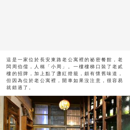
這是一家位於長安東路老公寓裡的祕密餐館，老
闆周伯儒，人稱「小周」。一樓樓梯口裝了老貳
樓的招牌，加上點了盞紅燈籠，頗有懷舊味道，
但因為位於老公寓裡，開車如果沒注意，很容易
就錯過了。