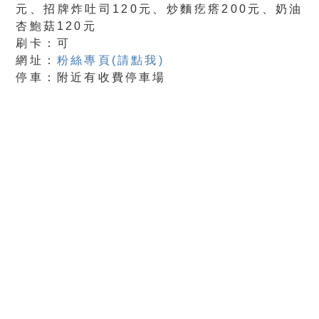
元、招牌炸吐司120元、炒麵疙瘩200元、奶油
杏鮑菇120元
刷卡：可
網址：
粉絲專頁(請點我)
停車：附近有收費停車場