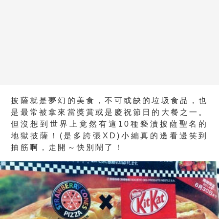
披薩就是夢幻的美食，不可或缺的垃圾食品，也
是最常被拿來當獎賞或是慶祝節日的大餐之一。
但沒想到世界上竟然有這10種褻瀆披薩聖名的
地獄披薩！(是多誇張XD)小編真的邊看邊笑到
抽筋啊，走開～快別鬧了！