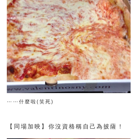
⋯⋯什麼啦
(笑死)
【同場加映】
你沒資格稱自己為披薩！