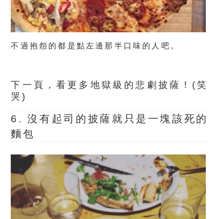
不過抱怨的都是點左邊那半口味的人吧。
下一頁，看更多地獄級的悲劇披薩！(笑
哭)
6. 沒有起司的披薩就只是一塊該死的
麵包