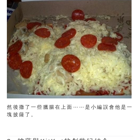
然後撒了一些臘腸在上面⋯⋯是小編誤會他是一
塊披薩了。