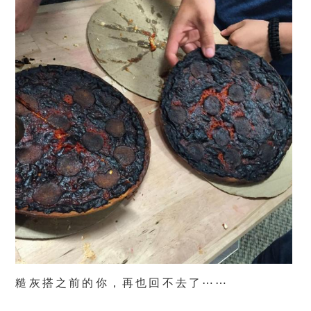
糙灰搭之前的你，再也回不去了⋯⋯