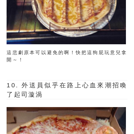
這悲劇原本可以避免的啊！快把這狗屁玩意兒拿
開～！
10. 外送員似乎在路上心血來潮招喚
了起司漩渦