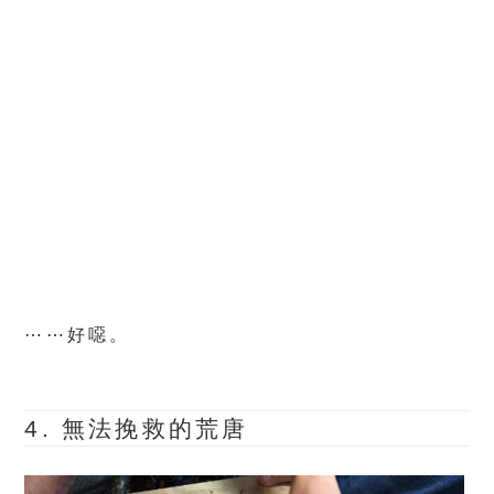
⋯⋯好噁。
4. 無法挽救的荒唐