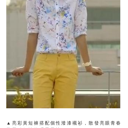
▲亮彩黃短褲搭配個性潑漆襯衫，散發亮眼青春