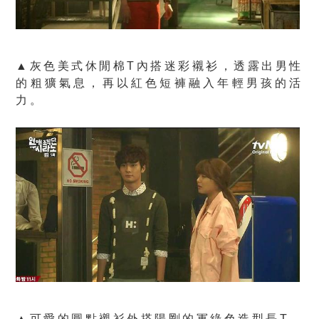
▲灰色美式休閒棉T內搭迷彩襯衫，透露出男性
的粗獷氣息，再以紅色短褲融入年輕男孩的活
力。
▲可愛的圓點襯衫外搭陽剛的軍綠色造型長T，