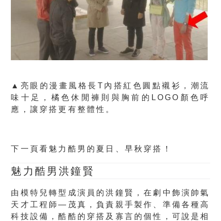
▲亮眼的漫畫風格長T內搭紅色圓點襯衫，潮流
味十足，橘色休閒褲則與胸前的LOGO顏色呼
應，讓穿搭更有整體性。
下一頁看魅力酷男的夏日、早秋穿搭！
魅力酷男洪鐘賢
由模特兒轉型成演員的洪鐘賢，在劇中飾演帥氣
天才工程師—茂真，負責親手製作、準備各種高
科技設備，酷酷的穿搭及寡言的個性，可說是相