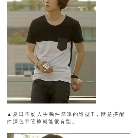
▲夏日不妨入手幾件簡單的造型T，隨意搭配一
件深色窄管褲就能很有型。