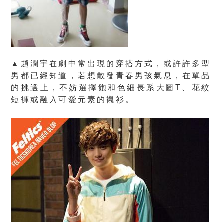
▲趙潤宇在劇中常出現的穿搭方式，或許許多型
男都已經知道，若想散發青春男孩氣息，在單品
的挑選上，不妨選擇飽和色細長系大圖T、花紋
短褲或融入可愛元素的襯衫。