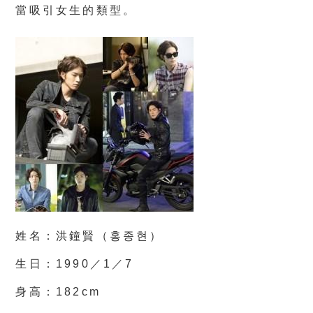
當吸引女生的類型。
姓名：洪鐘賢（홍종현）
生日：1990／1／7
身高：182cm