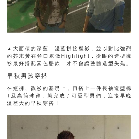
▲大面積的深藍、淺藍拼接襯衫，並以對比強烈
的芥末黃在領口處做Highlight，搶眼的造型襯
衫最好搭配素色酷款，才不會讓整體造型失焦。
早秋男孩穿搭
在短褲、襯衫的基礎上，再搭上一件長袖造型棉
T及高筒球鞋，就完成了可愛型男們，迎接早晚
溫差大的早秋穿搭！