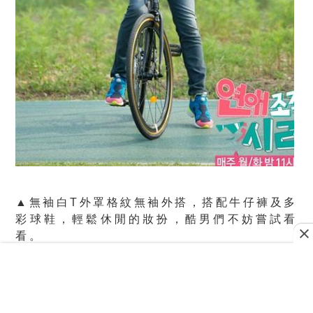
▲無袖白T外罩格紋無袖外搭，搭配牛仔褲及多
彩球鞋，輕鬆休閒的妝扮，酷男們不妨嘗試看
看。