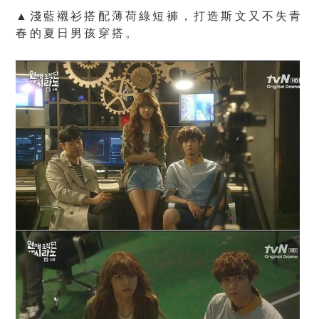
▲淺藍襯衫搭配薄荷綠短褲，打造斯文又不失青
春的夏日男孩穿搭。