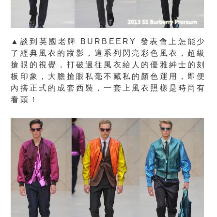
▲談到英國老牌 BURBEERY 發表會上怎能少
了經典風衣的蹤影，這系列閃亮彩色風衣，超級
搶眼的視覺，打破過往風衣給人的優雅紳士的刻
板印象，大膽搶眼私毫不藏私的顏色運用，即便
內搭正式的成套西裝，一套上風衣照樣是時尚有
看頭！