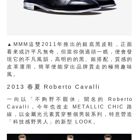
▲MMM這雙2011年推出的銀底黑皮鞋，正面
看來或許平凡無奇，但當你側過頭一瞧，便會發
現它的不凡風韻，高明的的黑、銀搭配，質感的
皮革運用，簡單便能穿出品牌貫走的極簡趣味
風。
2013 春夏 Roberto Cavalli
一向以「不夠野不罷休」聞名的 Roberto
Cavalli，今年也改走 METALLIC CHIC 路
線，以金屬光元素貫穿整個男裝系列，特意營造
「科技感野男人」的新型 LOOK。