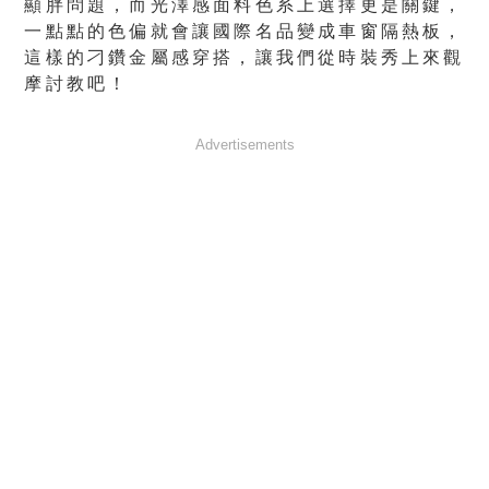
顯胖問題，而光澤感面料色系上選擇更是關鍵，
一點點的色偏就會讓國際名品變成車窗隔熱板，
這樣的刁鑽金屬感穿搭，讓我們從時裝秀上來觀
摩討教吧！
Advertisements