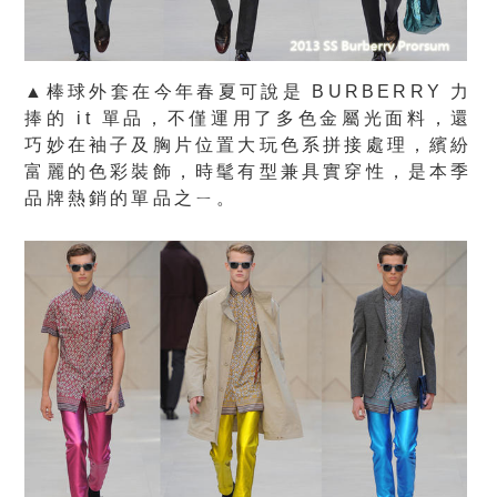
▲棒球外套在今年春夏可說是 BURBERRY 力
捧的 it 單品，不僅運用了多色金屬光面料，還
巧妙在袖子及胸片位置大玩色系拼接處理，繽紛
富麗的色彩裝飾，時髦有型兼具實穿性，是本季
品牌熱銷的單品之ㄧ。