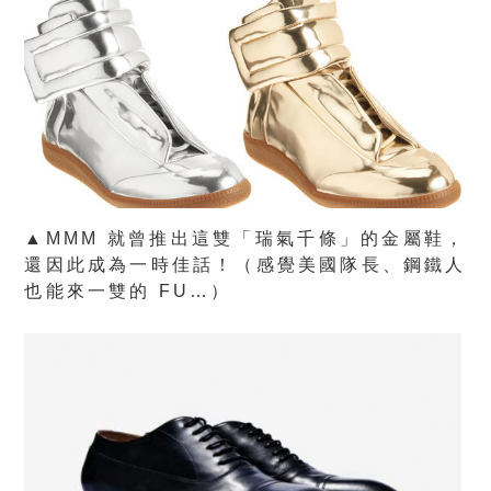
▲MMM 就曾推出這雙「瑞氣千條」的金屬鞋，
還因此成為一時佳話！（感覺美國隊長、鋼鐵人
也能來一雙的 FU…）