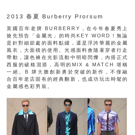
2013 春夏 Burberry Prorsum
英國百年老牌 BURBERRY，在今年春夏秀上
搶先預告「金屬光」的時尚KEY WORD！無論
是針對細節處的面料點綴，還是浮誇華麗的金屬
風衣，大面積的使用。光感面料會隨著穿者行走
帶動，讓色褲在光影流動中明暗閃爍，內搭正式
西服的破格混搭，高明的MIX & MATCH 堪稱
一絕。B 牌大膽創新勇於突破的新作，不僅融
合百年老店固有的經典翻新，也成功玩出時髦的
金屬感色彩男裝。