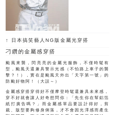
↑ 日本搞笑藝人NG版金屬光穿搭
刁鑽的金屬感穿搭
颱風來襲，閃亮亮的金屬光服飾，不僅時髦有
型，颱風天還兼具警示光感（不怕路上車子的襲
擊？！），實在是颱風天外出「天字第一號」的
防颱好物阿！（大誤～）
金屬感穿搭穿得好不僅摩登時髦還兼具未來感，
穿不好就會讓人好奇想問你：「先生你在幫鋁箔
紙打廣告嗎？」而金屬感單品要設計得好，剪
裁、版型要夠修身俐落，才不會因光澤感而產生