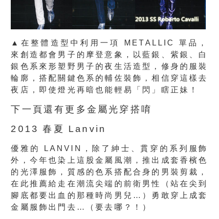
▲在整體造型中利用一項 METALLIC 單品，
來創造都會男子的摩登意象，以藍銀、紫銀、白
銀色系來形塑野男子的夜生活造型，修身的服裝
輪廓，搭配關鍵色系的輔佐裝飾，相信穿這樣去
夜店，即使燈光再暗也能輕易「閃」瞎正妹！
下一頁還有更多金屬光穿搭唷
2013 春夏 Lanvin
優雅的 LANVIN，除了紳士、貫穿的系列服飾
外，今年也染上這股金屬風潮，推出成套香檳色
的光澤服飾，質感的色系搭配合身的男裝剪裁，
在此推薦給走在潮流尖端的前衛男性（站在尖到
腳底都要出血的那種時尚男兒…）勇敢穿上成套
金屬服飾出門去…（要去哪？！）