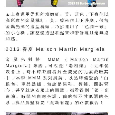
▲上身選用柔和的粉嫩紅、黃、藍色，下身則以
高彩度的金屬桃紅、黃、籃來作上下呼應，保留
金屬光澤的造型看頭，巧妙運用了「色調一致」
的小心機，讓整體造型看起來和諧舒適且毫無違
和感。
2013 春夏 Maison Martin Margiela
金屬光對於 MMM（Maison Martin
Margiela）來說，可說是「老相識」！近年發
表會上，時不時都能看到金屬光的元素藏匿其
中，本季 MMM 系列男裝，以品牌偏愛的「白
銀色」單品點綴，無論是男鞋、長褲、西裝背
心，甚至就連衣服上的圖騰，都看得到「銀」光
遍遍。時髦的白銀色調，簡約卻不甘低調的色
系，與品牌堅持要「創新有趣」的路數很合！