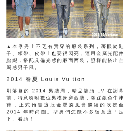
▲本季秀上不乏有實穿的服裝系列，著眼於鞋
子、領帶、皮帶上也要很閃亮，運用金屬光配件
點綴，搭配具備光感的緞面西裝，照樣能搭出金
屬感男子風。
2014 春夏 Louis Vuitton
剛落幕的 2014 男裝周，精品龍頭 LV 在謝幕
前，特意吩咐數位男模身穿西裝，腳踩銀色牛津
鞋，正式預告這股金屬旋風會繼續的吹拂至
2014 年時尚圈。型男們怎能不多留意這「足
下」看頭！