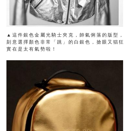
▲這件銀色金屬光騎士夾克，帥氣俐落的版型，
刻意選擇顏色非常「跳」的白銀色，搶眼又猖狂
實在是太有氣勢啦！