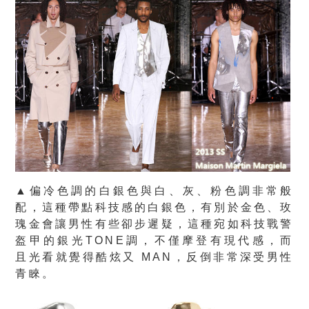
▲偏冷色調的白銀色與白、灰、粉色調非常般
配，這種帶點科技感的白銀色，有別於金色、玫
瑰金會讓男性有些卻步遲疑，這種宛如科技戰警
盔甲的銀光TONE調，不僅摩登有現代感，而
且光看就覺得酷炫又 MAN，反倒非常深受男性
青睞。