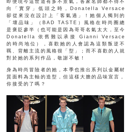
即便現今這世道有多不景氣，各家名師都不得不
向「實穿」低頭之時，Donatella Versace
卻從來沒在設計上「客氣過」！她個人獨到的
「壞品味」（BAD TASTE）風格在時尚圈總
是褒貶參半（也可能是因為哥哥名氣太大，至今
Donatella 依舊難以承接 Gianni Versace
的時尚地位），喜歡她的人會認為這類叛逆不
羈、背離主流的風格很「型」；而不喜歡的人就
對於她的系列作品，敬謝不敏！
身為時尚冒險者的她，本季也推出系列以金屬材
質面料為主軸的造型，但這樣大膽的品味宣言，
你接受的了嗎？