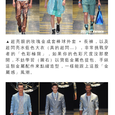
▲超亮眼的玫瑰金成套棒球外套 + 長褲，以及
超閃亮水藍色大衣（真的超閃…），非常挑戰穿
者的「色彩極限」，如果你的色彩尺度沒那麼
開，不妨學習（圖右）以寶藍金屬色提包、手錶
這類金屬配件來點綴造型，一樣能跟上這股「金
屬感」風潮。