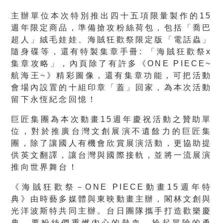
主辦單位本次特別推出四十五項限量製作的15
週年限定商品，準備搶攻粉絲荷包，包括「喬巴
超人」絨毛娃娃、海賊狂歡祭限定版「電話蟲」
隨身碟等，還有特製集章手冊: 「海賊狂歡祭x
集章攻略」，內頁除了有許多《ONE PIECE~
航海王~》精彩圖像，還有集章功能，可把活動
會場內設置的十組印章「蓋」回家，為本次活動
留下永恆紀念回憶！
巨匠集團為本次動畫15週年慶祝活動之贊助單
位，對於推廣台灣文創展演不遺餘力的巨匠集
團，除了讓國人有機會欣賞展演活動，更協助提
供英文翻譯，讓台灣與國際接軌，並將一流展演
推向世界舞台！
《海賊狂歡祭－ONE PIECE動畫15週年特
典》由時藝多媒體與東映動畫主辦，閣林文創與
光洋波斯特共同主辦。台日團隊攜手打造歡樂慶
典，要粉絲們重燃內心的熱血，拾起冒險的勇