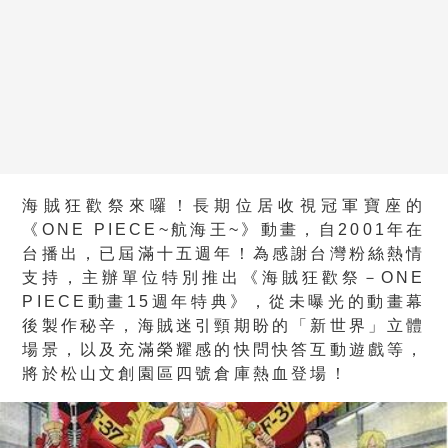
海賊狂歡祭來囉！長期位居收視冠軍寶座的
《ONE PIECE~航海王~》動畫，自2001年在
台播出，已屆滿十五週年！為感謝台灣粉絲熱情
支持，主辦單位特別推出《海賊狂歡祭－ONE
PIECE動畫15週年特典》，從未曝光的動畫幕
後製作秘辛，海賊迷引頸期盼的「新世界」立體
場景，以及充滿榮耀感的快問快答互動遊戲等，
將於松山文創園區四號倉庫熱血登場！