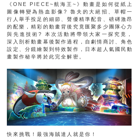
《ONE PIECE~航海王~》動畫是如何從紙上
圖像轉變為熱血影像? 魯夫的大絕招、草帽一
行人舉手投足的細節、聲優精準配音、磅礡激昂
的配樂，精彩的動畫背後究竟匯聚多少團隊心力
與先進技術? 本次活動將帶領大家一探究竟，
深入剖析動畫幕後製作過程，自劇情商討、角色
設定、分鏡繪製到特效製作，日本超人氣國民動
畫製作秘辛將於此完全解密。
快來挑戰！最強海賊達人就是你！