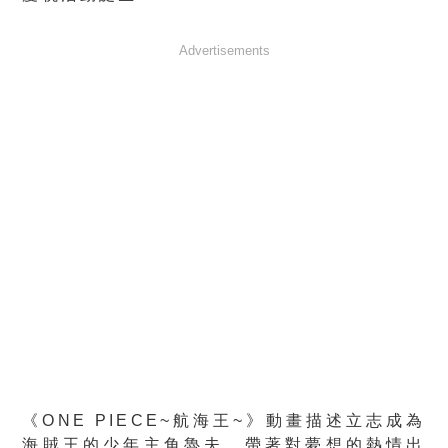
Advertisements
《ONE PIECE~航海王~》動畫描述立志成為
海賊王的少年主角魯夫，帶著對夢想的熱情出