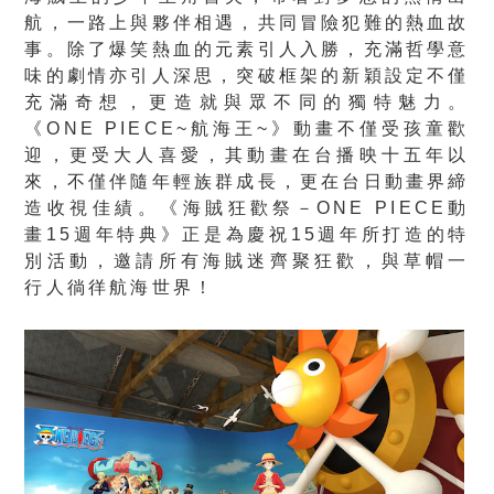
航，一路上與夥伴相遇，共同冒險犯難的熱血故
事。除了爆笑熱血的元素引人入勝，充滿哲學意
味的劇情亦引人深思，突破框架的新穎設定不僅
充滿奇想，更造就與眾不同的獨特魅力。
《ONE PIECE~航海王~》動畫不僅受孩童歡
迎，更受大人喜愛，其動畫在台播映十五年以
來，不僅伴隨年輕族群成長，更在台日動畫界締
造收視佳績。《海賊狂歡祭－ONE PIECE動
畫15週年特典》正是為慶祝15週年所打造的特
別活動，邀請所有海賊迷齊聚狂歡，與草帽一
行人徜徉航海世界！