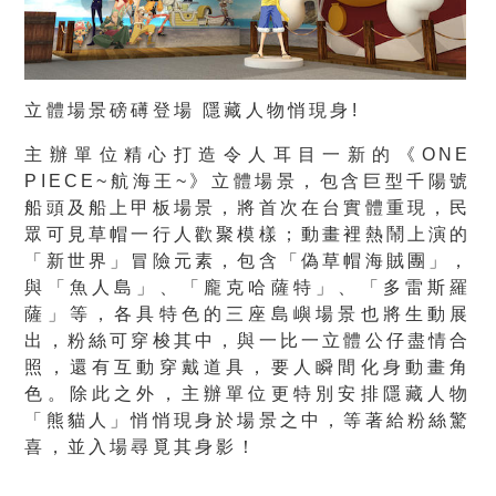
立體場景磅礡登場 隱藏人物悄現身!
主辦單位精心打造令人耳目一新的《ONE
PIECE~航海王~》立體場景，包含巨型千陽號
船頭及船上甲板場景，將首次在台實體重現，民
眾可見草帽一行人歡聚模樣；動畫裡熱鬧上演的
「新世界」冒險元素，包含「偽草帽海賊團」，
與「魚人島」、「龐克哈薩特」、「多雷斯羅
薩」等，各具特色的三座島嶼場景也將生動展
出，粉絲可穿梭其中，與一比一立體公仔盡情合
照，還有互動穿戴道具，要人瞬間化身動畫角
色。除此之外，主辦單位更特別安排隱藏人物
「熊貓人」悄悄現身於場景之中，等著給粉絲驚
喜，並入場尋覓其身影！