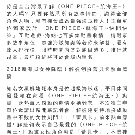
你是全台灣最了解《ONE PIECE~航海王~》
的人嗎? 只要你熟悉所有故事情節，認得全部
角色人物，就有機會成為最強海賊達人！主辦單
位獨家設計「ONE PIECE~航海王~快問快
答」互動遊戲-海納七百多集動畫劇情，精選眾
多故事角色，超強海賊知識等著你來解答，還有
達人排行榜，限時時間內答對題目越多，排行就
越高，最強粉絲將可於會場內留名!
2016
新海賊女神降臨！解婕翎扮蕾貝卡熱血應
援
知名女星解婕翎本身是位超級海賊迷，平日休閒
最愛賴在家看《ONE PIECE~航海王~》動
畫，既熱血又感動的劇情令她難忘。本次獲主辦
單位邀請出席開幕記者會，解婕翎更特地扮成動
畫中不敗的女性劍鬥士：「蕾貝卡」前來熱血應
援! 解婕翎表示自己最愛的《ONE PIECE~航
海王~》動畫女性角色就是「蕾貝卡」，不畏挫