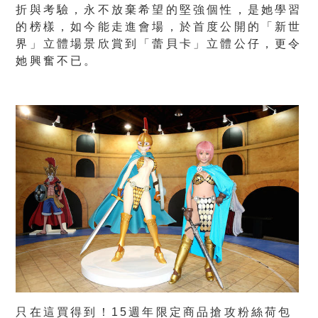
折與考驗，永不放棄希望的堅強個性，是她學習
的榜樣，如今能走進會場，於首度公開的「新世
界」立體場景欣賞到「蕾貝卡」立體公仔，更令
她興奮不已。
只在這買得到！15週年限定商品搶攻粉絲荷包