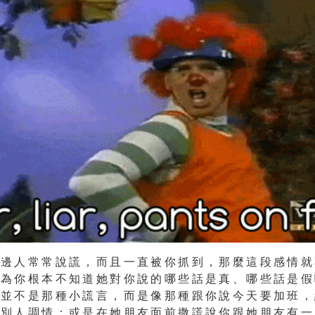
枕邊人常常說謊，而且一直被你抓到，那麼這段感情就
因為你根本不知道她對你說的哪些話是真、哪些話是假
謊並不是那種小謊言，而是像那種
跟你說今天要加班，
跟別人調情
；或是
在她朋友面前撒謊說你跟她朋友有一