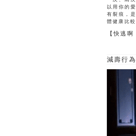
以用你的
有裂痕，
體健康比
【快逃啊
減壽行為