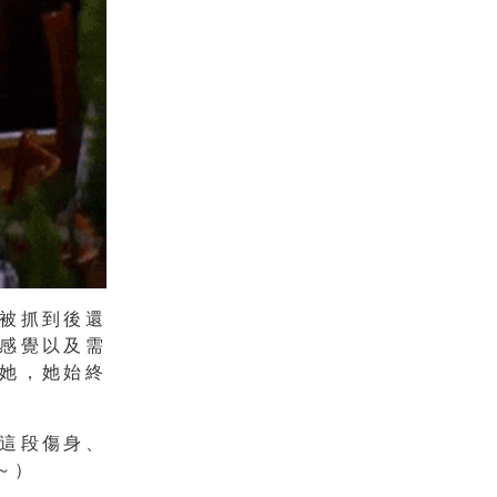
被抓到後還
感覺以及需
她，她始終
這段傷身、
～）