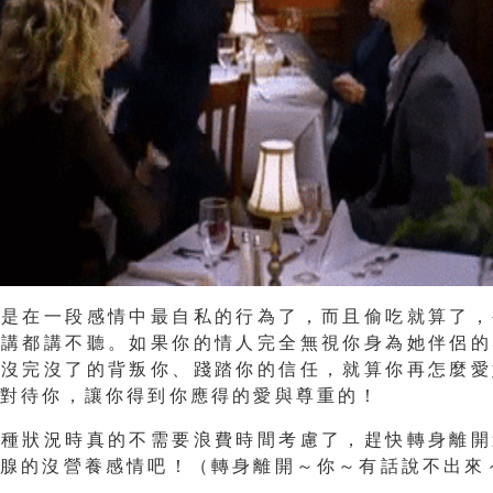
腿是在一段感情中最自私的行為了
，而且偷吃就算了，
麼講都講不聽。如果你的情人完全無視你身為她伴侶的
樣沒完沒了的背叛你、踐踏你的信任，就算你再怎麼愛
的對待你，讓你得到你應得的愛與尊重的！
這種狀況時真的不需要浪費時間考慮了，
趕快轉身離開
淚腺的沒營養感情吧
！
（轉身離開～你～有話說不出來