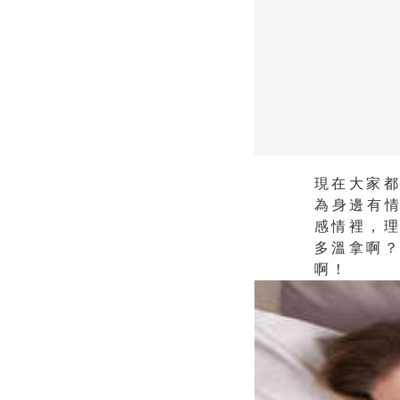
現在大家
為身邊有
感情裡，
多溫拿啊
啊！