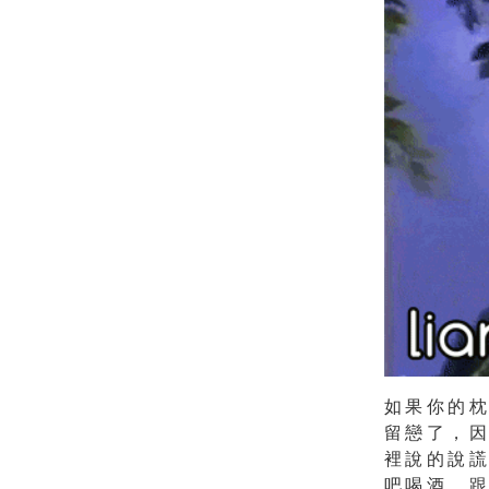
如果你的
留戀了，
裡說的說
吧喝酒，