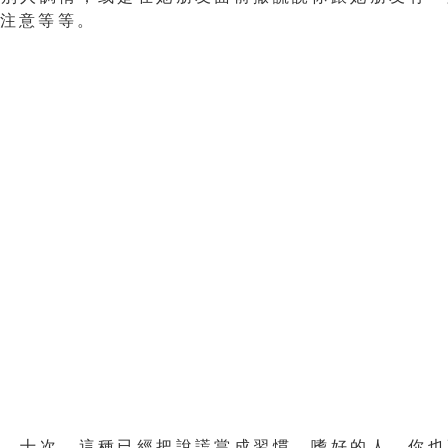
的注意
等等。
次、十次，
這種已經把說謊當成習慣、嗜好的人，你也