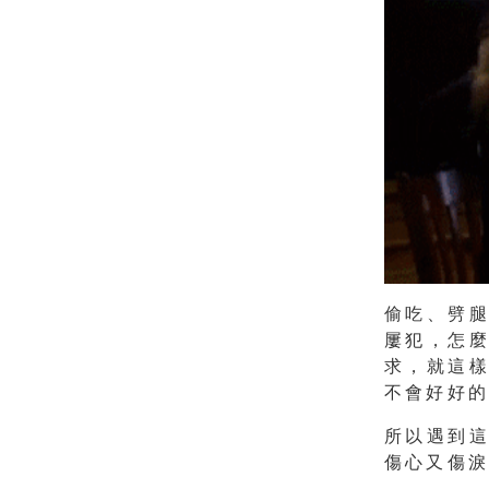
偷吃、劈
屢犯
，怎
求，就這
不會好好
所以遇到
傷心又傷