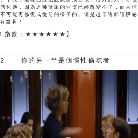
愛感化她
，因為這種扯謊的習慣已經改變不了，而且
信
是不可能再修復成從前的樣子的
。還是趁早逃離這段感
較有益啊！
！指數：★★★★★★】
2. —
你的另一半是個慣性偷吃者