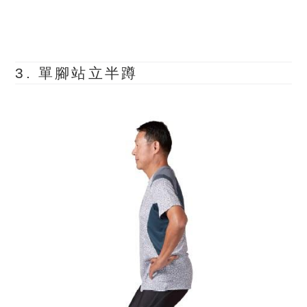
3.
單腳站立半蹲