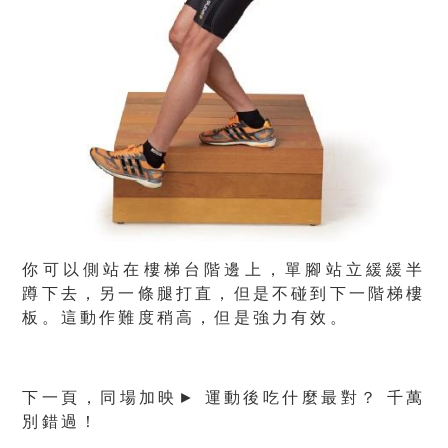
你可以側站在樓梯台階邊上，
單腳站立緩緩半
蹲下去，另一條腿打直，但是不碰到下一階梯樓
板
。這動作難度稍高，但是強力有效。
下一頁，同場加映►
運動後吃什麼最對？
千萬
別錯過！