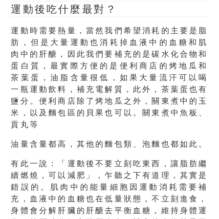
運動後吃什麼最對？
運動時需要熱量，當然我們希望消耗的主要是脂
肪，但是
大量運動也消耗掉血液中的血糖和肌
肉中的肝醣
，因此我們
要補充的是碳水化合物和
蛋白質
，最實際方便的是便利商店的
烤地瓜和
茶葉蛋
，油脂含量很低，如果大量流汗可以喝
一瓶運動飲料，補充電解質，此外，茶葉蛋也有
鹽分。便利商店除了烤地瓜之外，關東煮中的玉
米，以及麵包區的貝果也可以。關東煮中魚板、
貢丸等
油量含量都高，其他的麵包類、泡麵也都如此。
有此一說：「運動後不要立刻吃東西，讓脂肪繼
續燃燒，可以減肥」，乍聽之下有道理，其實是
錯誤
的。肌肉中的能量細胞因運動消耗需要補
充，血液中的血糖也在低量狀態，不立刻進食，
身體會分解肝臟的肝醣去平衡血糖，維持身體運