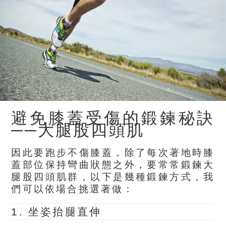
避免膝蓋受傷的鍛鍊秘訣
──大腿股四頭肌
因此要跑步不傷膝蓋，除了每次著地時膝
蓋部位保持彎曲狀態之外，要常常鍛鍊
大
腿股四頭肌群
，以下是幾種鍛鍊方式，我
們可以依場合挑選著做：
1.
坐姿抬腿直伸