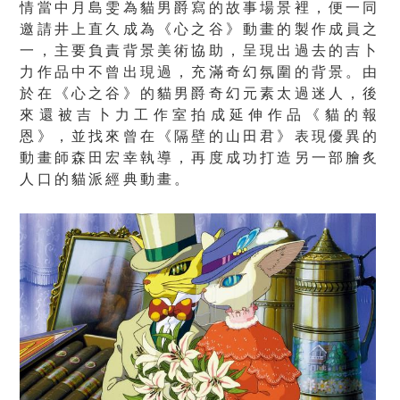
情當中月島雯為貓男爵寫的故事場景裡，便一同
邀請井上直久成為《心之谷》動畫的製作成員之
一，主要負責背景美術協助，呈現出過去的吉卜
力作品中不曾出現過，充滿奇幻氛圍的背景。由
於在《心之谷》的貓男爵奇幻元素太過迷人，後
來還被吉卜力工作室拍成延伸作品《貓的報
恩》，並找來曾在《隔壁的山田君》表現優異的
動畫師森田宏幸執導，再度成功打造另一部膾炙
人口的貓派經典動畫。