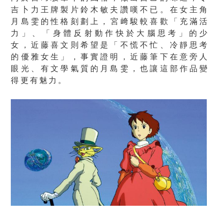
吉卜力王牌製片鈴木敏夫讚嘆不已。在女主角
月島雯的性格刻劃上，宮﨑駿較喜歡「充滿活
力」、「身體反射動作快於大腦思考」的少
女，近藤喜文則希望是「不慌不忙、冷靜思考
的優雅女生」，事實證明，近藤筆下在意旁人
眼光、有文學氣質的月島雯，也讓這部作品變
得更有魅力。