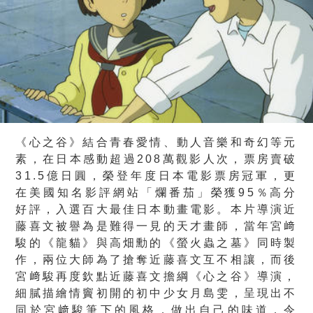
《心之谷》結合青春愛情、動人音樂和奇幻等元
素，在日本感動超過208萬觀影人次，票房賣破
31.5億日圓，榮登年度日本電影票房冠軍，更
在美國知名影評網站「爛番茄」榮獲95％高分
好評，入選百大最佳日本動畫電影。本片導演近
藤喜文被譽為是難得一見的天才畫師，當年宮﨑
駿的《龍貓》與高畑勳的《螢火蟲之墓》同時製
作，兩位大師為了搶奪近藤喜文互不相讓，而後
宮﨑駿再度欽點近藤喜文擔綱《心之谷》導演，
細膩描繪情竇初開的初中少女月島雯，呈現出不
同於宮﨑駿筆下的風格，做出自己的味道，令