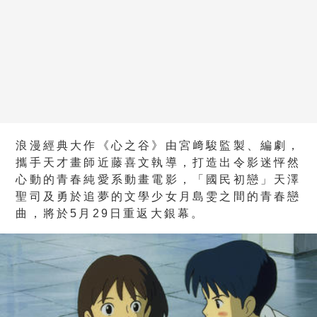
浪漫經典大作《心之谷》由宮﨑駿監製、編劇，
攜手天才畫師近藤喜文執導，打造出令影迷怦然
心動的青春純愛系動畫電影，「國民初戀」天澤
聖司及勇於追夢的文學少女月島雯之間的青春戀
曲，將於5月29日重返大銀幕。