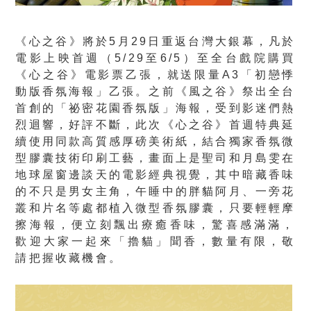
《心之谷》將於5月29日重返台灣大銀幕，凡於
電影上映首週（5/29至6/5）至全台戲院購買
《心之谷》電影票乙張，就送限量A3「初戀悸
動版香氛海報」乙張。之前《風之谷》祭出全台
首創的「祕密花園香氛版」海報，受到影迷們熱
烈迴響，好評不斷，此次《心之谷》首週特典延
續使用同款高質感厚磅美術紙，結合獨家香氛微
型膠囊技術印刷工藝，畫面上是聖司和月島雯在
地球屋窗邊談天的電影經典視覺，其中暗藏香味
的不只是男女主角，午睡中的胖貓阿月、一旁花
叢和片名等處都植入微型香氛膠囊，只要輕輕摩
擦海報，便立刻飄出療癒香味，驚喜感滿滿，
歡迎大家一起來「擼貓」聞香，數量有限，敬
請把握收藏機會。