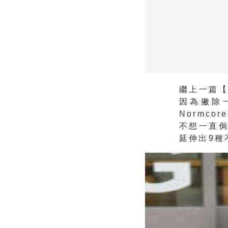
繼上一篇
因為撇除
Normc
不想一直
延伸出9種