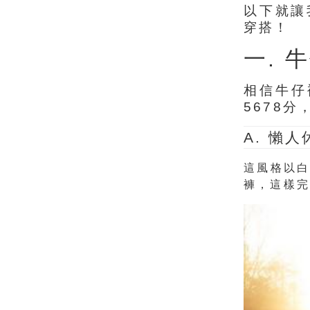
以下就讓
穿搭！
一. 
相信牛仔
5678
A.
懶人
這風格以白
褲，這樣完