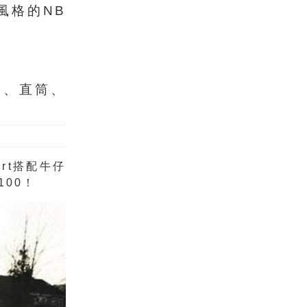
風格的NB
管、直筒、
rt搭配牛仔
00！