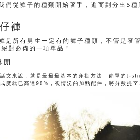
我們從褲子的種類開始著手，進而劃分出5種
牛仔褲
褲是所有男生一定有的褲子種類，不管是窄
分，絕對必備的一項單品！
休閒
話文來說，就是最最最基本的穿搭方法，簡單的t-shi
成度就已高達98%，視情況的加點配件，將分數提至1