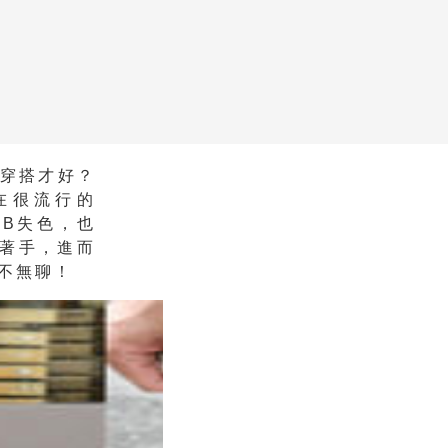
麼穿搭才好？
在很流行的
NB失色，也
著手，進而
不無聊！