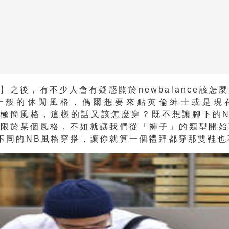
【
】
之後，有不少人會有疑惑關於newbalance該怎
一般的休閒風格，偶爾想要來點英倫紳士或是現
ore極簡風格，這樣的話又該怎麼穿？既不想讓腳下的
侷限於某個風格，不如就讓我們從「褲子」的類型開始
不同的NB風格穿搭，讓你就算一個禮拜都穿那雙鞋也