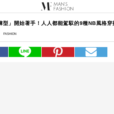
褲型」開始著手！人人都能駕馭的9種NB風格穿
FASHION