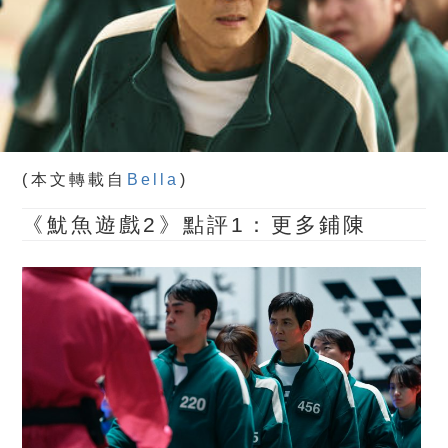
(本文轉載自
Bella
)
《魷魚遊戲2》點評1：更多鋪陳