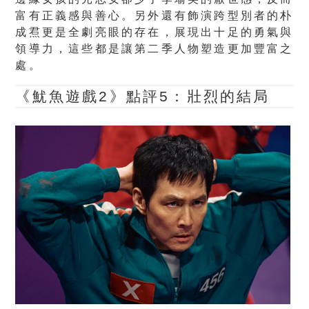
富有正義感與善心。另外還有飾演跨型別者的朴
成焄更是全劇亮眼的存在，展現出十足的勇氣與
領導力，這些都是讓第二季人物塑造更加豐富之
處。
《魷魚遊戲2》點評5：壯烈的結局