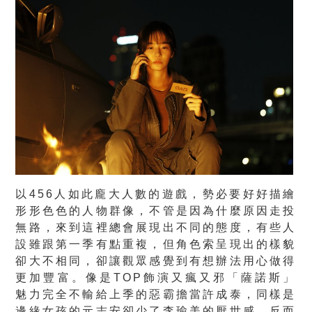
以456人如此龐大人數的遊戲，勢必要好好描繪
形形色色的人物群像，不管是因為什麼原因走投
無路，來到這裡總會展現出不同的態度，有些人
設雖跟第一季有點重複，但角色索呈現出的樣貌
卻大不相同，卻讓觀眾感覺到有想辦法用心做得
更加豐富。像是TOP飾演又瘋又邪「薩諾斯」
魅力完全不輸給上季的惡霸擔當許成泰，同樣是
邊緣女孩的元志安卻少了李瑜美的厭世感，反而