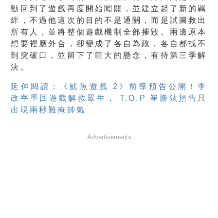
勳回到了遊戲再度開始闖關，並建立起了新的羈
絆，不過他這次的目的不是通關，而是試圖救出
所有人，並將整個遊戲機制全部摧毀。兩邊原本
想要裡應外合，卻變成了各自為政，各自都找不
到突破口，並留下了巨大的懸念，有待第三季解
決。
延伸閱讀：《魷魚遊戲 2》前導預告公開！李
政宰重回遊戲解救眾生， T.O.P 崔勝鉉預告只
出現兩秒難掩帥氣
Advertisements