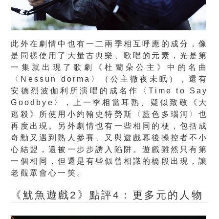
此外在劇情中也有一二兩季相互呼應的成分，像
是同樣使用了大量古典樂、歌唱的元素，光是第
一集就出現了歌劇《杜蘭朵公主》中的名曲
〈Nessun dorma〉（公主徹夜未眠），還有
安德烈波伽利所演唱的成名作〈Time to Say
Goodbye〉，上一季相當耳熟、疑似致敬《大
逃殺》所使用小約翰史特勞斯〈藍色多瑙河〉也
再度出現。另外劇情也有一些相同的梗，包括成
奇勳又遇到熟人參賽、又與遊戲幕後操控者不小
心結盟，還被一步步誘入陷阱。遊戲雖然只有第
一個相同，但還是有些似曾相識的橋段出現，讓
老觀眾會心一笑。
《魷魚遊戲2》點評4：更多元的人物