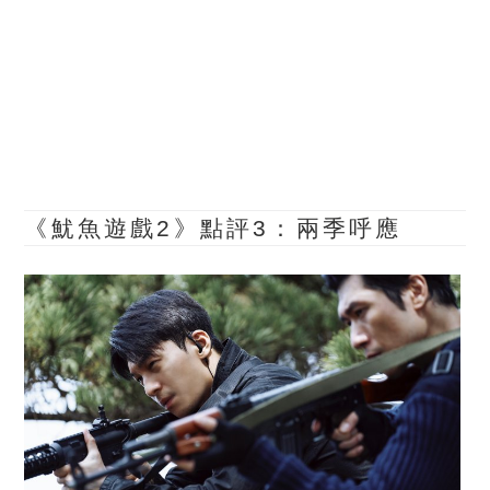
《魷魚遊戲2》點評3：兩季呼應