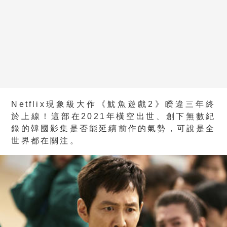
Netflix現象級大作《魷魚遊戲2》睽違三年終
於上線！這部在2021年橫空出世、創下無數紀
錄的韓國影集是否能延續前作的氣勢，可說是全
世界都在關注。