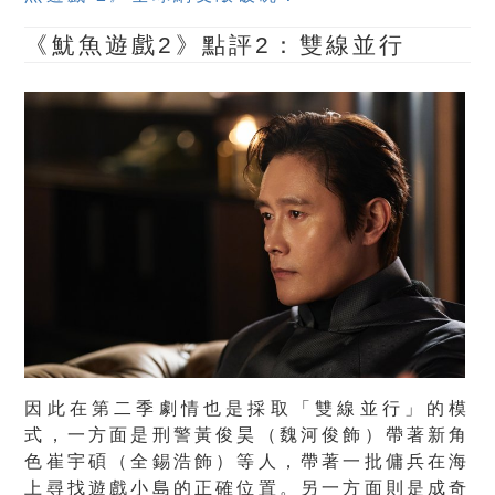
《魷魚遊戲2》點評2：雙線並行
因此在第二季劇情也是採取「雙線並行」的模
式，一方面是刑警黃俊昊（魏河俊飾）帶著新角
色崔宇碩（全錫浩飾）等人，帶著一批傭兵在海
上尋找遊戲小島的正確位置。另一方面則是成奇