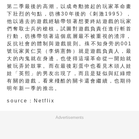
第二季最後的高潮，以成奇勳掀起的玩家革命畫
下壯烈的句點，彷彿30年後的《刺激1995》，
他以過去的遊戲經驗帶領著想要終結遊戲的玩家
們奪取士兵的槍枝，試圖對遊戲負責任進行斬首
行動，彷彿帶領著這個底層最不被重視的渣滓，
反抗社會的體制與遊戲規則。殊不知身旁的001
號玩家黃仁昊（李炳憲飾）就是遊戲負責人，最
大的內鬼就在身邊，也使得這場革命從一開始就
被玩弄於鼓掌。而在最後彩蛋中也看見木頭人娃
娃「英熙」的男友出現了，而且是疑似與紅綠燈
有關的遊戲，看來殘酷的關卡還會繼續，也期待
明年新一季的推出。
source：Netflix
Advertisements