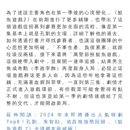
為了述說主要角色在第一季後的心境變化，《魷
魚遊戲2》在前期進行了更多鋪陳，也帶出了這
個遊戲從招募到參賽更加全面的流程。像是第一
集基本上就是孔劉的主場，詳細了解他的過去、
如何透過打畫片尋找參賽者，也讓這個團隊的中
心思想更加明確，「不事生產、負債累累」就跟
垃圾沒兩樣。接下來還將「萬聖節扮魷魚遊戲」
這個梗帶入劇中，並展開一連串追捕，結果男主
角成奇勳（李政宰飾）再度親身入局，必阻止這
場遊戲葬送更多人命，因為這些年他拿著這些
錢，充滿著血腥與罪孽。一直到第三集，劇情才
正式進入遊戲環節，有些觀眾可能會覺得有點
不耐，但這也算是給第一季的劇情後續給了完
整的交代，才能開啟新局。
延伸閱讀：2024 年末即將播出人氣韓劇
Top8！孔劉、朱智勛、池昌旭強勢回歸，《魷
魚遊戲 2》全球網友敲破碗！