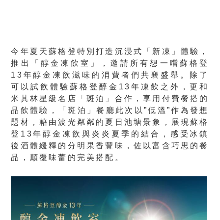
今年夏天蘇格登特別打造沉浸式「新凍」體驗，
推出「醇金凍飲室」，邀請所有想一嚐蘇格登
13年醇金凍飲滋味的消費者們共襄盛舉。除了
可以試飲體驗蘇格登醇金13年凍飲之外，更和
米其林星級名店「斑泊」合作，享用付費餐搭的
品飲體驗，「斑泊」餐廳此次以”低溫”作為發想
題材，藉由波光粼粼的夏日池塘景象，展現蘇格
登13年醇金凍飲與炎炎夏季的結合，感受冰鎮
後酒體緩釋的分明果香豐味，佐以富含巧思的餐
品，顛覆味蕾的完美搭配。