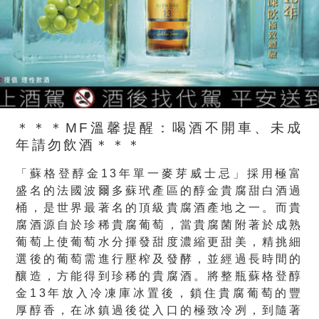
＊＊＊MF溫馨提醒：喝酒不開車、未成
年請勿飲酒＊＊＊
「蘇格登醇金13年單一麥芽威士忌」採用極富
盛名的法國波爾多蘇玳產區的醇金貴腐甜白酒過
桶，是世界最著名的頂級貴腐酒產地之一。而貴
腐酒源自於珍稀貴腐葡萄，當貴腐菌附著於成熟
葡萄上使葡萄水分揮發甜度濃縮更甜美，精挑細
選後的葡萄需進行壓榨及發酵，並經過長時間的
釀造，方能得到珍稀的貴腐酒。將整瓶蘇格登醇
金13年放入冷凍庫冰置後，鎖住貴腐葡萄的豐
厚醇香，在冰鎮過後從入口的極致冷冽，到隨著