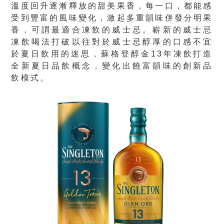
溫度回升逐漸釋放的甜美果香，每一口，都能感
受到豐富的風味變化，激起多重韻味併發分明果
香，可謂最適合凍飲的威士忌。嶄新的威士忌
凍飲喝法打破以往對於威士忌醇厚的口感不宜
於夏日飲用的迷思，蘇格登醇金13年凍飲打造
全新夏日品飲概念，變化出饒富韻味的創新品
飲模式。