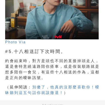
Photo Via
#5.十八相送訂下次時間。
約會結束時，對方是頭也不回的直接掉頭走人，
還是會特意繞遠路陪你搭車，或是假裝順路就是
想多陪你一會兒，有這些十八相送的作為，這都
是正向的曖昧訊號。
（
延伸閱讀：
別傻了，他真的沒那麼喜歡你！曖
昧聽到這五句話你就該撤退！
）