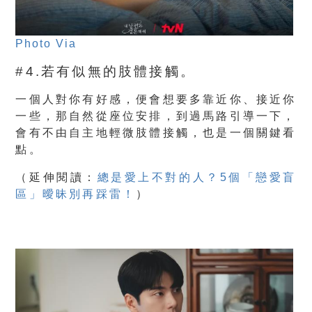
Photo Via
#4.若有似無的肢體接觸。
一個人對你有好感，便會想要多靠近你、接近你
一些，那自然從座位安排，到過馬路引導一下，
會有不由自主地輕微肢體接觸，也是一個關鍵看
點。
（
延伸閱讀：
總是愛上不對的人？5個「戀愛盲
區」曖昧別再踩雷！
）