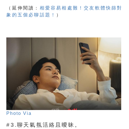
（
延伸閱讀：
相愛容易相處難！交友軟體快篩對
象的五個必聊話題！
）
Photo Via
#3.聊天氣氛活絡且曖昧。