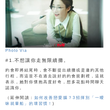
Photo Via
#1.不想讓你走無限續攤。
約會即將結尾時，會不斷提出續攤或是邀約其他
行程，而這並不在過去說好的約會規劃裡，這就
表示，她對你懷抱高度好奇，想多花點時間聊天
認識你。
（
延伸閱讀：
如何改善戀愛腦？3招揮別「一曖
昧就暈船」的壞習慣！
)