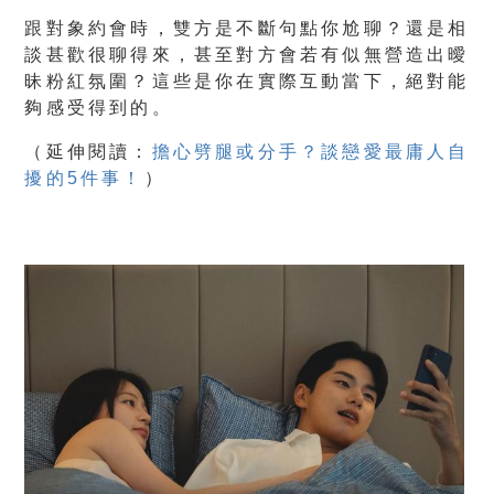
跟對象約會時，雙方是不斷句點你尬聊？還是相
談甚歡很聊得來，甚至對方會若有似無營造出曖
昧粉紅氛圍？這些是你在實際互動當下，絕對能
夠感受得到的。
（
延伸閱讀：
擔心劈腿或分手？談戀愛最庸人自
擾的5件事！
）