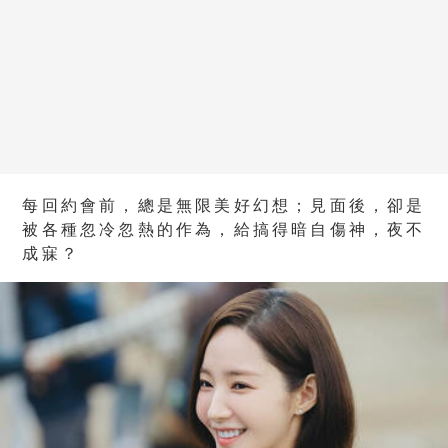
每回約會前，總是無限美好幻想；見面後，卻是
被各種忽冷忽熱的作為，給搞得暗自傷神，夜不
成寐？