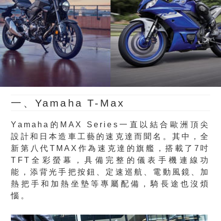
一、Yamaha T-Max
Yamaha的MAX Series一直以結合歐洲頂尖
設計和日本造車工藝的速克達而聞名。其中，全
新第八代TMAX作為速克達的旗艦，搭載了7吋
TFT全彩螢幕，具備完整的儀表手機連線功
能，添背光手把按鈕、定速巡航、電動風鏡、加
熱把手和加熱坐墊等專屬配備，騎長途也沒煩
惱。