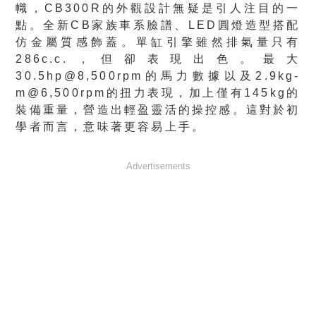
幟，CB300R的外觀設計無疑是引人注目的一
點。全新CB家族車系臉譜、LED圓燈造型搭配
仿金屬質感飾蓋。單缸引擎雖然排氣量只有
286c.c.，但卻表現出色。最大
30.5hp@8,500rpm的馬力數據以及2.9kg-
m@6,500rpm的扭力表現，加上僅有145kg的
裝備重量，營造出輕盈靈活的操控感。這對於初
學者而言，意味著更容易上手。
Advertisements