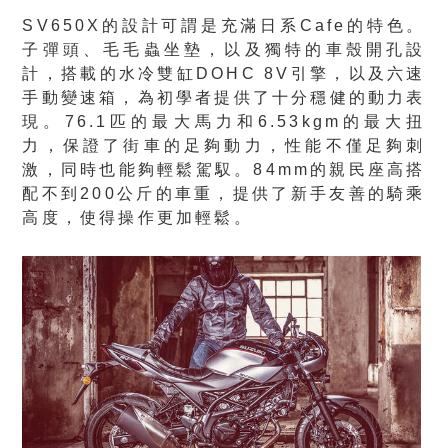
SV650X的設計可謂是充滿日系Cafe的特色。
子彈頭、毛毛蟲坐墊，以及獨特的車殼開孔設
計，搭載的水冷雙缸DOHC 8V引擎，以及六速
手動變速箱，為初學者提供了十分穩健的動力表
現。76.1匹的最大馬力和6.53kgm的最大扭
力，保證了街車的足夠動力，性能不僅足夠刺
激，同時也能夠輕鬆駕馭。84mm的親民座高搭
配不到200公斤的車重，提供了新手友善的騎乘
高度，使得操作更加輕鬆。