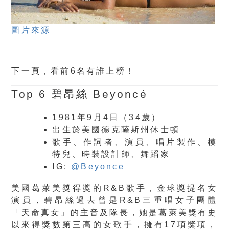
圖片來源
下一頁，看前6名有誰上榜！
Top 6
碧昂絲 Beyoncé
1981年9月4日（34歲）
出生於美國德克薩斯州休士頓
歌手、作詞者、演員、唱片製作、模
特兒、時裝設計師、舞蹈家
IG:
@Beyonce
美國葛萊美獎得獎的R&B歌手，金球獎提名女
演員，碧昂絲過去曾是R&B三重唱女子團體
「天命真女」的主音及隊長，她是葛萊美獎有史
以來得獎數第三高的女歌手，擁有17項獎項，