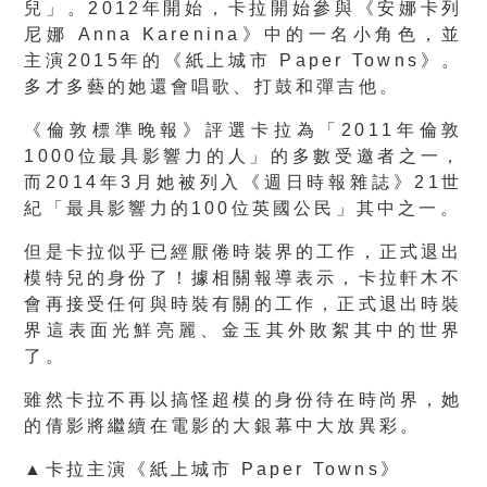
兒」。2012年開始，卡拉開始參與《安娜卡列
尼娜 Anna Karenina》中的一名小角色，並
主演2015年的《紙上城市 Paper Towns》。
多才多藝的她還會唱歌、打鼓和彈吉他。
《倫敦標準晚報》評選卡拉為「2011年倫敦
1000位最具影響力的人」的多數受邀者之一，
而2014年3月她被列入《週日時報雜誌》21世
紀「最具影響力的100位英國公民」其中之一。
但是卡拉似乎已經厭倦時裝界的工作，正式退出
模特兒的身份了！據相關報導表示，卡拉軒木不
會再接受任何與時裝有關的工作，正式退出時裝
界這表面光鮮亮麗、金玉其外敗絮其中的世界
了。
雖然卡拉不再以搞怪超模的身份待在時尚界，她
的倩影將繼續在電影的大銀幕中大放異彩。
▲卡拉主演《紙上城市 Paper Towns》