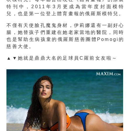
特刊中，2011年3月更成為當年度封面模特
兒，也是第一位登上體育畫報的俄羅斯模特兒。
不僅有天使臉孔魔鬼身材，伊莉娜還有一副好心
腸，她替孩子們重建在她老家當地的醫院，同時
也是幫助生病孩童的俄羅斯慈善團體Pomogi的
慈善大使。
▲▼她就是鼎鼎大名的足球員C羅前女友啦～