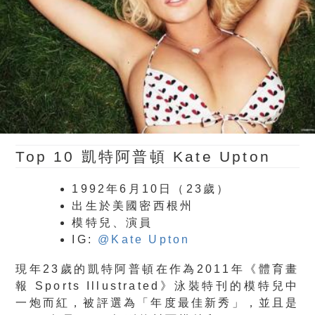
Top 10
凱特阿普頓 Kate Upton
1992年6月10日（23歲）
出生於美國密西根州
模特兒、演員
IG:
@Kate Upton
現年23歲的凱特阿普頓在作為2011年《體育畫
報 Sports Illustrated》泳裝特刊的模特兒中
一炮而紅，被評選為「年度最佳新秀」，並且是