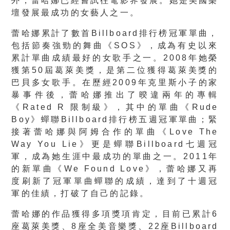
外，蕾哈娜已經嘗試往電影界發展。她是美國樂
壇發展最成功的女藝人之一。
蕾哈娜累計了數首Billboard排行榜冠軍單曲，
包括節奏強勁的舞曲《SOS》，成為有史以來
累計單曲成績最好的女歌手之一。2008年她榮
獲第50屆葛萊美獎，是第二位獲得葛萊美獎的
巴貝多女歌手。在歷經2009年克里斯小子的家
暴事件後，蕾哈娜推出了暌違兩年的專輯
《Rated R 限制級》，其中的單曲《Rude
Boy》蟬聯Billboard排行榜五週冠軍單曲；緊
接著蕾哈娜與阿姆合作的單曲《Love The
Way You Lie》更是蟬聯Billboard七週冠
軍，成為她生涯中最成功的單曲之一。2011年
的新單曲《We Found Love》，蕾哈娜又再
度刷新了冠軍單曲蟬聯的成績，達到了十週冠
軍的佳績，打破了自己的記錄。
蕾哈娜的作品獲得多項獎項肯定，目前已累計6
座葛萊美獎、8座全美音樂獎、22座Billboard