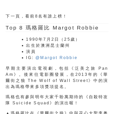
下一頁，看前8名有誰上榜！
Top 8
瑪格羅比 Margot Robbie
1990年7月2日（25歲）
出生於澳洲昆士蘭州
演員
IG:
@Margot Robbie
早期主要演出電視劇，包括《泛美之旅 Pan
Am》。後來往電影圈發展，在2013年的《華
爾街之狼 The Wolf of Wall Street》中的演
出為瑪格帶來多項獎項提名。
瑪格也有參與明年大家千盼萬期待的《自殺特攻
隊 Suicide Squad》的演出喔！
▲瑪格羅比在《華爾街之狼》中與花心大聖李奧