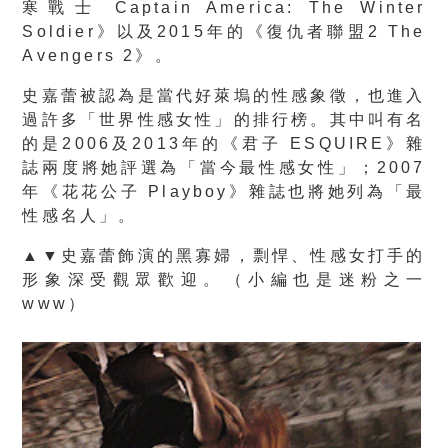
寒戰士 Captain America: The Winter
Soldier》以及2015年的《復仇者聯盟2 The
Avengers 2》。
史嘉蕾被認為是當代好萊塢的性感象徵，也進入
過許多「世界性感女性」的排行榜。其中叫有名
的是2006及2013年的《君子 ESQUIRE》雜
誌兩度將她評選為「當今最性感女性」；2007
年《花花公子 Playboy》雜誌也將她列為「最
性感名人」。
▲▼史嘉蕾飾演的黑寡婦，剽悍、性感女打手的
形象深受觀眾歡迎。
（小編也是迷粉之一
www）