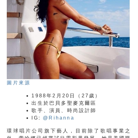
圖片來源
1988年2月20日（27歲）
出生於巴貝多聖麥克爾區
歌手、演員、時尚設計師
IG:
@Rihanna
環球唱片公司旗下藝人，目前除了歌唱事業之