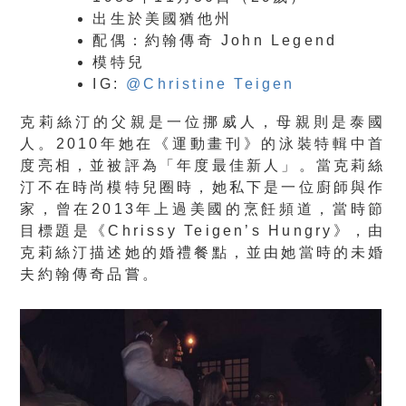
出生於美國猶他州
配偶：約翰傳奇 John Legend
模特兒
IG:
@Christine Teigen
克莉絲汀的父親是一位挪威人，母親則是泰國
人。2010年她在《運動畫刊》的泳裝特輯中首
度亮相，並被評為「年度最佳新人」。當克莉絲
汀不在時尚模特兒圈時，她私下是一位廚師與作
家，曾在2013年上過美國的烹飪頻道，當時節
目標題是《Chrissy Teigen’s Hungry》，由
克莉絲汀描述她的婚禮餐點，並由她當時的未婚
夫約翰傳奇品嘗。