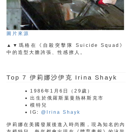
圖片來源
▲▼瑪格在《自殺突擊隊 Suicide Squad》
中的造型大膽誇張、性感撩人。
Top 7
伊莉娜沙伊克 Irina Shayk
1986年1月6日（29歲）
出生於俄羅斯葉曼熱林斯克市
模特兒
IG:
@Irina Shayk
伊莉娜在美國發展後進入時尚圈，現為知名的內
衣模特兒。每年都會出現在《體育畫報》的泳裝