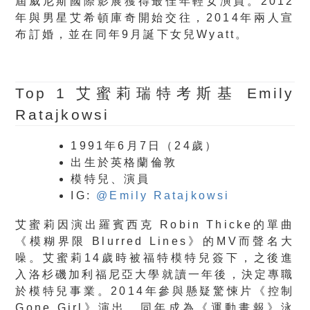
屆威尼斯國際影展獲得最佳年輕女演員。2012
年與男星艾希頓庫奇開始交往，2014年兩人宣
布訂婚，並在同年9月誕下女兒Wyatt。
Top 1
艾蜜莉瑞特考斯基 Emily
Ratajkowsi
1991年6月7日（24歲）
出生於英格蘭倫敦
模特兒、演員
IG:
@Emily Ratajkowsi
艾蜜莉因演出羅賓西克 Robin Thicke的單曲
《模糊界限 Blurred Lines》的MV而聲名大
噪。艾蜜莉14歲時被福特模特兒簽下，之後進
入洛杉磯加利福尼亞大學就讀一年後，決定專職
於模特兒事業。2014年參與懸疑驚悚片《控制
Gone Girl》演出，同年成為《運動畫報》泳