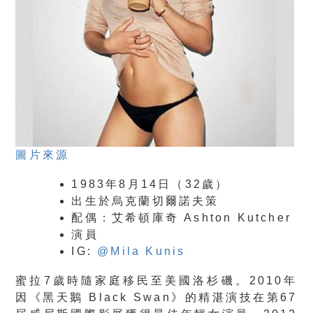
圖片來源
1983年8月14日（32歲）
出生於烏克蘭切爾諾夫策
配偶：艾希頓庫奇 Ashton Kutcher
演員
I
G:
@Mila Kunis
蜜拉7歲時隨家庭移民至美國洛杉磯。2010年
因《黑天鵝 Black Swan》的精湛演技在第67