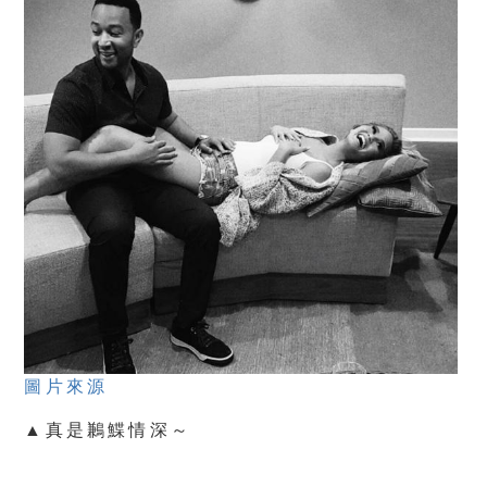
圖片來源
▲真是鶼鰈情深～