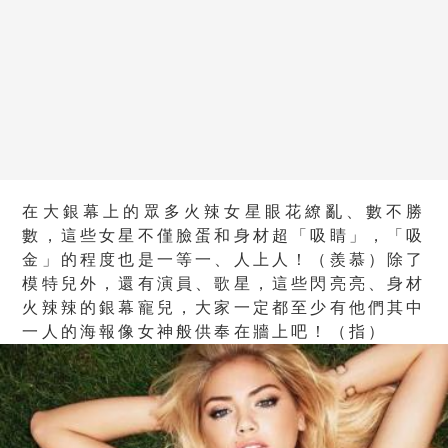
在大銀幕上的眾多火辣女星眼花繚亂、數不勝
數，這些女星不僅臉蛋和身材超「吸睛」，「吸
金」的程度也是一等一、人上人！（羨慕）除了
模特兒外，還有演員、歌星，這些閃亮亮、身材
火辣辣的銀幕寵兒，大家一定都至少有他們其中
一人的海報像女神般供奉在牆上吧！（指）