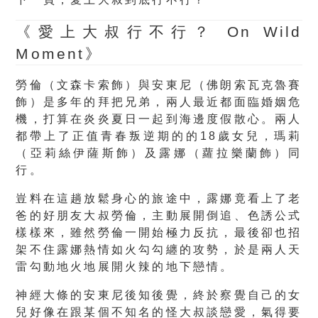
《愛上大叔行不行？ On Wild
Moment》
勞倫（文森卡索飾）與安東尼（佛朗索瓦克魯賽
飾）是多年的拜把兄弟，兩人最近都面臨婚姻危
機，打算在炎炎夏日一起到海邊度假散心。兩人
都帶上了正值青春叛逆期的的18歲女兒，瑪莉
（亞莉絲伊薩斯飾）及露娜（蘿拉樂蘭飾）同
行。
豈料在這趟放鬆身心的旅途中，露娜竟看上了老
爸的好朋友大叔勞倫，主動展開倒追、色誘公式
樣樣來，雖然勞倫一開始極力反抗，最後卻也招
架不住露娜熱情如火勾勾纏的攻勢，於是兩人天
雷勾動地火地展開火辣的地下戀情。
神經大條的安東尼後知後覺，終於察覺自己的女
兒好像在跟某個不知名的怪大叔談戀愛，氣得要