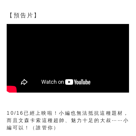
【預告片】
10/16已經上映啦！小編也無法抵抗這種題材，
而且文森卡索這種超帥、魅力十足的大叔⋯⋯小
編可以！
（誰管你）