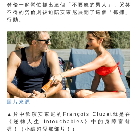
勞倫一起幫忙抓出這個「不要臉的男人」，哭笑
不得的勞倫則被迫陪安東尼展開了這個「抓捕」
行動。
圖片來源
▲片中飾演安東尼的François Cluzet就是在
《逆轉人生 Intouchables》中的身障富翁
喔！
（小編超愛那部片！）