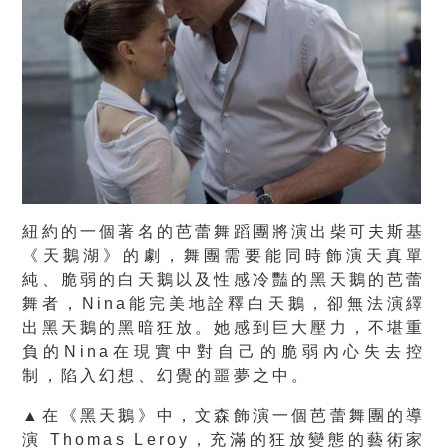
紐約的一個著名的芭蕾舞蹈團將演出柴可夫斯基
《天鵝湖》的劇，舞團需要能同時飾演天真單
純、脆弱的白天鵝以及性感冷豔的黑天鵝的芭蕾
舞者，Nina能完美地詮釋白天鵝，卻無法演繹
出黑天鵝的黑暗狂放。她感到巨大壓力，不堪重
負的Nina在現實中對自己的脆弱內心失去控
制，陷入幻想、幻覺的噩夢之中。
▲在《黑天鵝》中，文森飾演一個芭蕾舞團的導
演 Thomas Leroy，充滿的狂放變態的藝術家