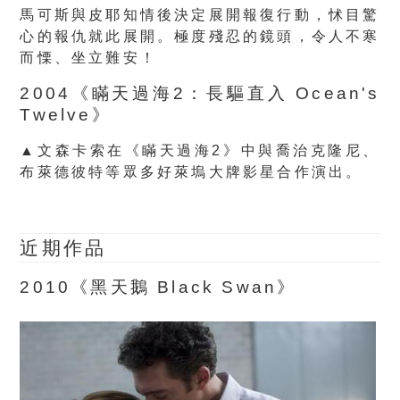
馬可斯與皮耶知情後決定展開報復行動，怵目驚
心的報仇就此展開。極度殘忍的鏡頭，令人不寒
而慄、坐立難安！
2004《瞞天過海2：長驅直入 Ocean's
Twelve
》
▲文森卡索在《瞞天過海2》中與喬治克隆尼、
布萊德彼特等眾多好萊塢大牌影星合作演出。
近期作品
2010《黑天鵝 Black Swan》