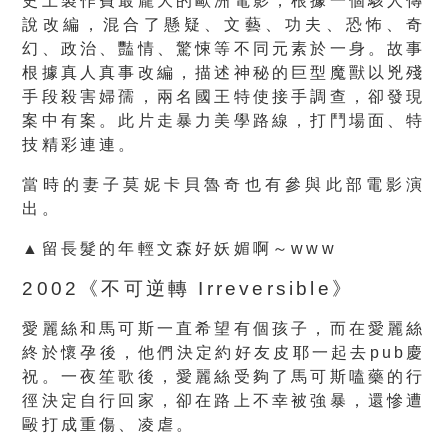
史上製作費最龐大的歐洲電影，根據一個駭人傳
說改編，混合了懸疑、文藝、功夫、恐怖、奇
幻、政治、豔情、驚悚等不同元素於一身。故事
根據真人真事改編，描述神秘的巨型魔獸以兇殘
手段殺害婦孺，兩名國王特使接手調查，卻發現
案中有案。此片走暴力美學路線，打鬥場面、特
技精彩連連。
當時的妻子莫妮卡貝魯奇也有參與此部電影演
出。
▲留長髮的年輕文森好妖媚啊～www
2002《不可逆轉 Irreversible》
愛麗絲和馬可斯一直希望有個孩子，而在愛麗絲
終於懷孕後，他們決定約好友皮耶一起去pub慶
祝。一夜笙歌後，愛麗絲受夠了馬可斯嗑藥的行
徑決定自行回家，卻在路上不幸被強暴，還慘遭
毆打成重傷、凌虐。