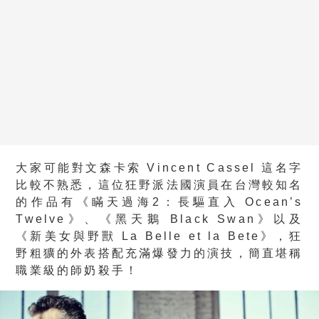
大家可能對文森卡索
Vincent Cassel
這名字
比較不熟悉，這位狂野派法國演員在台灣較知名
的作品有《瞞天過海
2
：長驅直入
Ocean’s
Twelve
》、《黑天鵝
Black Swan
》以及
《新美女與野獸
La Belle et la Bete
》，狂
野粗獷的外表搭配充滿爆發力的演技，簡直堪稱
職業級的師奶殺手！