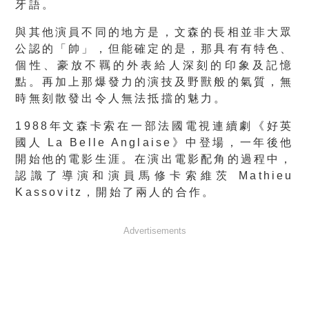
牙語。
與其他演員不同的地方是，文森的長相並非大眾
公認的「帥」，但能確定的是，那具有有特色、
個性、豪放不羈的外表給人深刻的印象及記憶
點。再加上那爆發力的演技及野獸般的氣質，無
時無刻散發出令人無法抵擋的魅力。
1988年文森卡索在一部法國電視連續劇《好英
國人 La Belle Anglaise》中登場，一年後他
開始他的電影生涯。在演出電影配角的過程中，
認識了導演和演員馬修卡索維茨 Mathieu
Kassovitz，開始了兩人的合作。
Advertisements