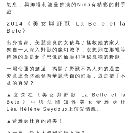
氣息，與娜塔莉波曼飾演的Nina有精彩的對手
戲。
2014《美女與野獸 La Belle et la
Bete》
出身富家、美麗善良的女孩為了拯救她的家人，
獨自一人深入野獸的魔幻城堡，沒想到在那裡等
待她的竟是超乎想像的仙境和神秘孤獨的野獸。
一場命運的邂逅，揭開了野獸不為人知的過去，
究竟這會將她領向華麗悲傷的幻境，還是措手不
及的真愛？
▲文森在《美女與野獸 La Belle et la
Bete》中與法國知性美女蕾雅瑟杜
Léa Hélène Seydoux上演愛情戲。
▲蕾雅瑟杜真的超美！
下一頁，愛上大叔到底行不行？