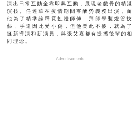
演出日常互動全靠即興互動，展現老戲骨的精湛
演技。
任達華在疫情期間零酬勞義務出演，而
他為了精準詮釋霓虹燈師傅，
拜師學製燈管技
藝，手還因此受小傷，但他樂此不疲，
就為了
挺新導演和新演員，與張艾嘉都有提攜後輩的相
同理念。
Advertisements