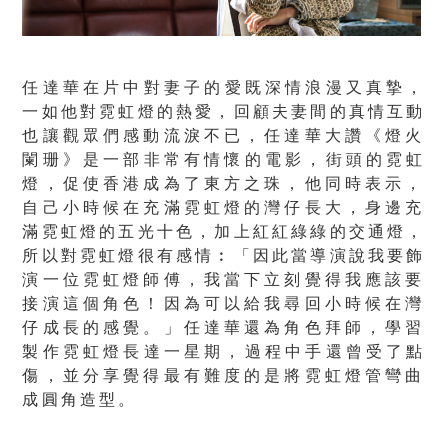
任達華在片中對妻子的愛既深情浪漫又真摯，
一如他對霓虹燈的熱愛，
回顧夫妻間的真情互動
也讓觀眾們感動流淚不已，任達華大讚《
燈火
闌珊》是一部非常有情懷的電影，街頭的霓虹
燈，
促使香港成為了東方之珠，他同時表示，
自己小時候在充滿霓虹燈的
灣仔長大，身邊充
滿霓虹燈的五光十色，加上紅紅綠綠的交通燈，
所以對霓虹燈很有感情︰「因此當導演說我要飾
演一位霓虹燈師傅，
我當下立刻覺得我應該要
接演這個角色！
因為可以給我尋回小時候在灣
仔成長的感覺。」任達華還為角色拜師
，學習
製作霓虹燈長達一星期，過程中手還曾受了點
傷，
並分享覺得最有難度的是將霓虹燈管彎曲
成圓角造型。