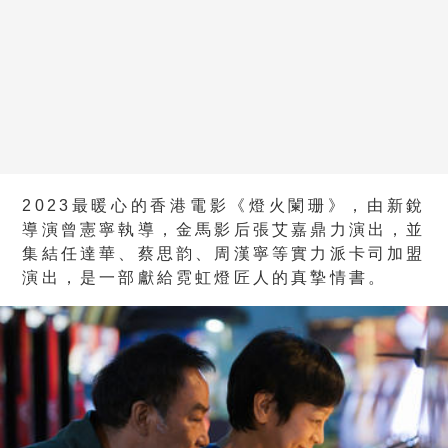
2023最暖心的香港電影《燈火闌珊》，由新銳
導演曾憲寧執導，金馬影后張艾嘉鼎力演出，並
集結任達華、蔡思韵、周漢寧等實力派卡司加盟
演出，是一部獻給霓虹燈匠人的真摯情書。