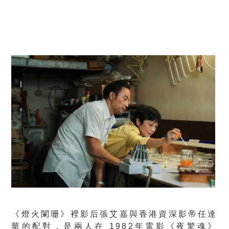
《燈火闌珊》裡影后張艾嘉與香港資深影帝任達
華的配對，是兩人在 1982年電影《夜驚魂》