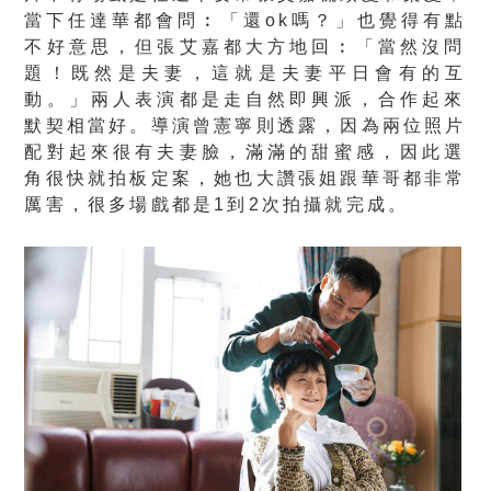
當下任達華都會問︰
「還ok嗎？」也覺得有點
不好意思，但張艾嘉都大方地回︰「
當然沒問
題！既然是夫妻，這就是夫妻平日會有的互
動。」兩人表演
都是走自然即興派，合作起來
默契相當好。導演曾憲寧則透露，
因為兩位照片
配對起來很有夫妻臉，滿滿的甜蜜感，
因此選
角很快就拍板定案，她也大讚張姐跟華哥都非常
厲害，
很多場戲都是1到2次拍攝就完成。