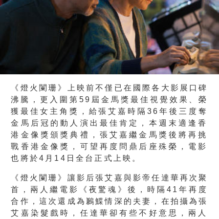
《燈火闌珊》上映前不僅已在國際各大影展口碑
沸騰，更入圍第59
屆金馬獎最佳視覺效果、榮
獲最佳女主角獎，給張艾嘉時隔36年後
三度奪
金馬后冠的動人演出最佳肯定，
本週末適逢香
港金像獎頒獎典禮，
張艾嘉繼金馬獎後將再挑
戰香港金像獎，可望再度問鼎后座殊榮，
電影
也將於4月14日全台正式上映。
《燈火闌珊》
讓影后張艾嘉與影帝任達華再次聚
首，兩人繼電影《夜驚魂》後，
時隔41年再度
合作，這次還成為鶼鰈情深的夫妻，
在拍攝為張
艾嘉染髮戲時，任達華卻有些不好意思，
兩人