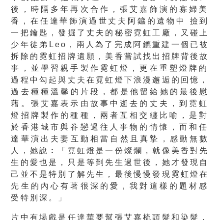
後，時隔多年再次合作，
張艾嘉飾演的寡婦美
香，在任達華飾演過世丈夫阿鑣的遺物中 撿到
一把鑰匙，發掘了丈夫的秘密霓虹工廠，又碰上
少年徒弟Leo
，兩人為了完成阿鑣重建一個已被
拆除的霓虹招牌遺願，
美香嘗試找出招牌背後故
事，並學習親手製作霓虹燈，
更在重塑燈牌的
過程中勾起與丈夫在霓虹燈下浪漫邂逅的回憶，
過去種種溫馨的片段，都是他留給她的最後慰
藉。
張艾嘉表示由故事中逝去的丈夫，到霓虹
燈招牌製作的種種，
兩者互相交纏比喻，是對
於香港城市與眷戀過往人事物的情懷，
而和任
達華演出夫妻互動相當自然且真摯，感動無數
人，她說︰「
霓虹燈是一份燦爛，就像美香對先
生的愛也是，
只是等到先生過世後，她才發現自
己並不是特別了解先生，
最後慢慢發現霓虹燈在
先生的內心有著很深的愛，
我對這樣的題材感
受特別深。」
片中有場戲是任達華要幫張艾嘉梳頭髮和染髮，