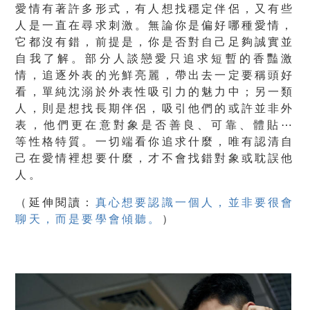
愛情有著許多形式，有人想找穩定伴侶，又有些
人是一直在尋求刺激。無論你是偏好哪種愛情，
它都沒有錯，前提是，你是否對自己足夠誠實並
自我了解。部分人談戀愛只追求短暫的香豔激
情，追逐外表的光鮮亮麗，帶出去一定要稱頭好
看，單純沈溺於外表性吸引力的魅力中；另一類
人，則是想找長期伴侶，吸引他們的或許並非外
表，他們更在意對象是否善良、可靠、體貼⋯
等性格特質。一切端看你追求什麼，唯有認清自
己在愛情裡想要什麼，才不會找錯對象或耽誤他
人。
（
延伸閱讀：
真心想要認識一個人，並非要很會
聊天，而是要學會傾聽。
）