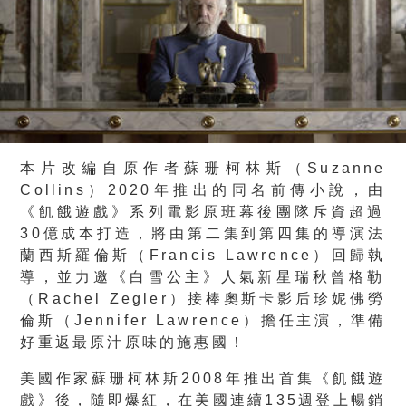
本片改編自原作者蘇珊柯林斯（Suzanne
Collins）2020年推出的同名前傳小說，由
《飢餓遊戲》
系列電影原班幕後團隊斥資超過
30億成本打造，
將由第二集到第四集的導演法
蘭西斯羅倫斯（Francis Lawrence）回歸執
導，並力邀《白雪公主》
人氣新星瑞秋曾格勒
（Rachel Zegler）接棒奧斯卡影后珍妮佛勞
倫斯（Jennifer Lawrence）擔任主演，準備
好重返最原汁原味的施惠國！
美國作家蘇珊柯林斯2008年推出首集《飢餓遊
戲》後，
隨即爆紅，在美國連續135週登上暢銷