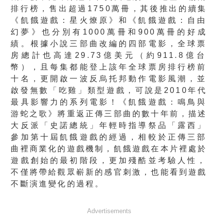
排行榜，售出超過1750
萬冊，其後推出的續集
《飢餓遊戲：星火燎原》和《飢餓遊戲：
自由
幻夢》也分別有1000萬冊和900萬冊的好成
績。
根據小說三部曲改編的四部電影，全球票
房總計也高達29.73億
美元（約911.8億台
幣），
且每集都能登上該年全球票房排行榜前
十名，
更開啟一波反烏托邦動作電影風潮，並
啟發無數「吃雞」類型遊戲，
可說是2010年代
最具影響力的系列電影！《飢餓遊戲：
鳴鳥與
游蛇之歌》將重返正傳三部曲的數十年前，描述
大反派「
史諾總統」年輕時指導祭品「露西」
參加第十屆飢餓遊戲的經過，
相較於正傳三部
曲裡商業化的遊戲機制，
飢餓遊戲在本片裡處於
遊戲創始的最初階段，更加殘酷並考驗人性，
不僅將帶給觀眾嶄新的感官刺激，
也能看到遊戲
不斷演進變化的過程。
Advertisements