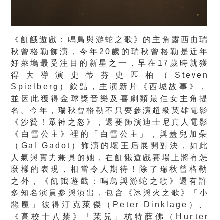
《飢餓遊戲：鳴鳥與游蛇之歌》的主角露西由瑞
秋曾格勒飾演，今年
20歲的瑞秋曾格勒是近年
好萊塢最受注目的新星之一，早在17歲
時就獲
得大導演史蒂芬史匹柏（Steven
Spielberg）欽點，主演新片《西城故事》，
並因此獲得金球獎音樂及喜劇類最佳女主角提
名。今年，
瑞秋曾格勒不只要參演超級英雄電影
《沙贊！眾神之怒》，
還要飾演迪士尼真人電影
《白雪公主》裡的「白雪公主」，
與蓋兒加朵
（Gal Gadot）飾演的壞王后展開對決，如此
人氣與實力兼具的她，
在飢餓遊戲賽場上將有怎
麼樣的表現，相當令人期待！
除了瑞秋曾格勒
之外，《飢餓遊戲：鳴鳥與游蛇之歌》
還有許
多知名演員參與演出，包含《冰與火之歌》「小
惡魔」
彼得汀克萊傑（Peter Dinklage）、
《高校十八禁》「茉兒」杭特薛佛（Hunt
er