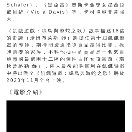
Schafer）、《黑亞當》奧斯卡金獎女星薇拉
戴維絲（Vio
la Davis）等，卡司陣容非常強
大。
《飢餓遊戲：鳴鳥與游蛇之歌》故事描述18歲
的史諾（湯姆布萊斯 飾）將擔任第十屆飢餓遊
戲的導師，期待能透過指導貢品贏得比賽，
振
興落魄的家族，
不料他抽中的貢品是一名來自
施惠國最窮困十二區的個性古怪女孩露
西（瑞
秋曾格勒 飾），兩人最後能夠順利在飢餓遊戲
中勝出嗎？《飢餓遊戲：
鳴鳥與游蛇之歌》將於
2023年11月全台上映。
《電影介紹》