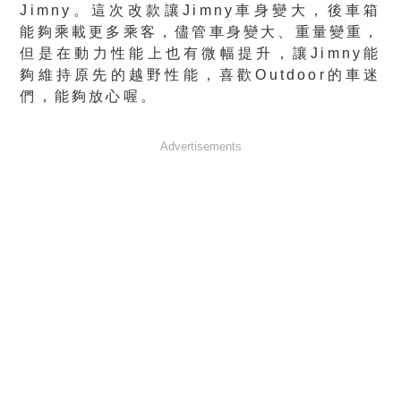
Jimny。這次改款讓Jimny車身變大，後車箱
能夠乘載更多乘客，儘管車身變大、重量變重，
但是在動力性能上也有微幅提升，讓Jimny能
夠維持原先的越野性能，喜歡Outdoor的車迷
們，能夠放心喔。
Advertisements